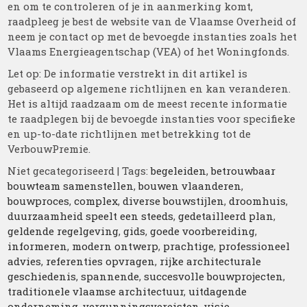
en om te controleren of je in aanmerking komt,
raadpleeg je best de website van de Vlaamse Overheid of
neem je contact op met de bevoegde instanties zoals het
Vlaams Energieagentschap (VEA) of het Woningfonds.
Let op: De informatie verstrekt in dit artikel is
gebaseerd op algemene richtlijnen en kan veranderen.
Het is altijd raadzaam om de meest recente informatie
te raadplegen bij de bevoegde instanties voor specifieke
en up-to-date richtlijnen met betrekking tot de
VerbouwPremie.
Niet gecategoriseerd
| Tags:
begeleiden
,
betrouwbaar
bouwteam samenstellen
,
bouwen vlaanderen
,
bouwproces
,
complex
,
diverse bouwstijlen
,
droomhuis
,
duurzaamheid speelt een steeds
,
gedetailleerd plan
,
geldende regelgeving
,
gids
,
goede voorbereiding
,
informeren
,
modern ontwerp
,
prachtige
,
professioneel
advies
,
referenties opvragen
,
rijke architecturale
geschiedenis
,
spannende
,
succesvolle bouwprojecten
,
traditionele vlaamse architectuur
,
uitdagende
onderneming
,
vergunningsvereisten
,
visie