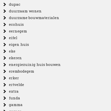
dupac
duurzaam wonen
duurzame bouwmaterialen
ecohuis
eernegem
eifel
eigen huis
eke
ekeren
energiezuinig huis bouwen
erembodegem
erker
ertvelde
extra
funda
gamma