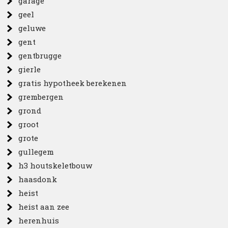
garage
geel
geluwe
gent
gentbrugge
gierle
gratis hypotheek berekenen
grembergen
grond
groot
grote
gullegem
h3 houtskeletbouw
haasdonk
heist
heist aan zee
herenhuis