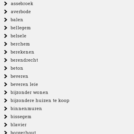
assebroek
averbode
balen
bellegem
belsele
berchem
berekenen
berendrecht
beton
beveren
beveren leie
bijzonder wonen
bijzondere huizen te koop
binnenmuren
bissegem
blavier
borgerhout