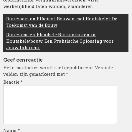
werkelijkheid laten worden
,
vlaanderen
Berichtnavigatie
Duurzaam en Efficiënt Bouwen met Houtskelet: De
Toekomst van de Bouw
Duurzame en Flexibele Binnenmuren in
Houtskeletbouw: Een Praktische Oplossing voor
Jouw Interieur
Geef een reactie
Het e-mailadres wordt niet gepubliceerd.
Vereiste
velden zijn gemarkeerd met
*
Reactie
*
Naam
*