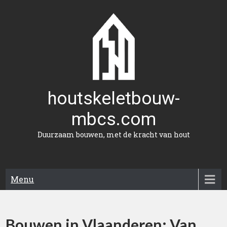
Naar
de
inhoud
gaan
houtskeletbouw-
mbcs.com
Duurzaam bouwen, met de kracht van hout
Menu
Bouwen in Vlaanderen: Van