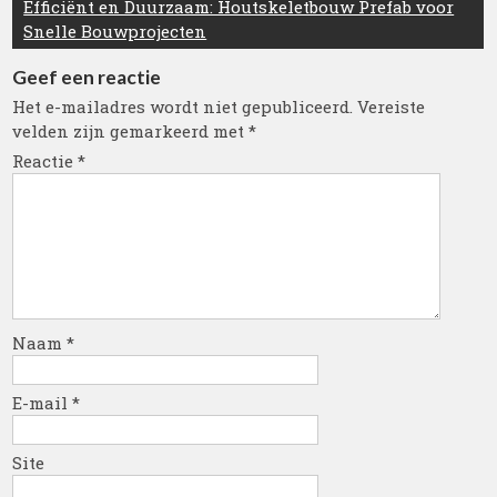
Efficiënt en Duurzaam: Houtskeletbouw Prefab voor
Snelle Bouwprojecten
Geef een reactie
Het e-mailadres wordt niet gepubliceerd.
Vereiste
velden zijn gemarkeerd met
*
Reactie
*
Naam
*
E-mail
*
Site