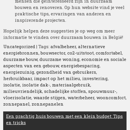
mensen die geïnteresseerd zijn in duurzaam
bouwen en renoveren. Op hun website vind je veel
praktische tips, ervaringen van anderen en
inspirerende projecten.
Hopelijk helpen deze suggesties je op weg om meer
informatie te vinden over duurzaam bouwen in België!
Uncategorized
| Tags:
afvalbeheer
,
alternatieve
energiebronnen
,
bouwsector
,
co2-uitstoot
,
comfortabel
,
duurzame bouw
,
duurzame woning
,
economie en sociale
aspecten van een gebouw
,
energiebesparing
,
energiezuinig
,
gezondheid van gebruikers
,
herbruikbaar
,
impact op het milieu
,
investering
,
isolatie
,
isolatie dak-
,
materiaalgebruik
,
milieuvriendelijk
,
schadelijke stoffen
,
spouwmuur-
,
vloerisolatie
,
waarde stijgen
,
waterbeheer
,
wooncomfort
,
zonnepanel
,
zonnepanelen
Berichtnavigatie
Een prachtig huis bouwen met een klein budget: Tips
en tricks