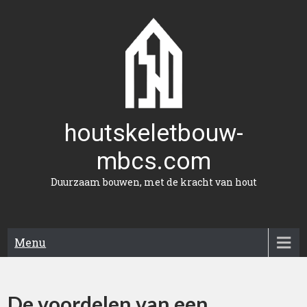
Naar
de
inhoud
gaan
houtskeletbouw-
mbcs.com
Duurzaam bouwen, met de kracht van hout
Menu
De voordelen van een