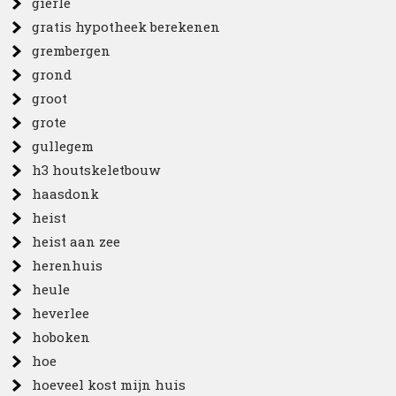
gierle
gratis hypotheek berekenen
grembergen
grond
groot
grote
gullegem
h3 houtskeletbouw
haasdonk
heist
heist aan zee
herenhuis
heule
heverlee
hoboken
hoe
hoeveel kost mijn huis