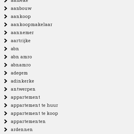
aalbeke
aanbouw
aankoop
aankoopmakelaar
aannemer
aartrijke
abn
abn amro
abnamro
adegem
adinkerke
antwerpen
appartement
appartement te huur
appartement te koop
appartementen
ardennen