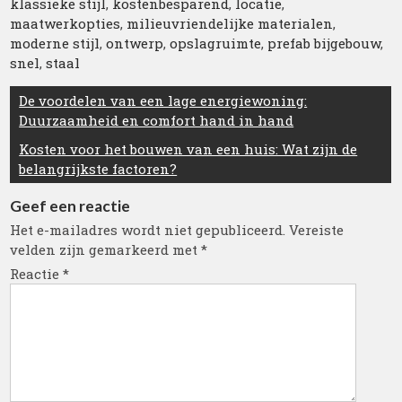
klassieke stijl
,
kostenbesparend
,
locatie
,
maatwerkopties
,
milieuvriendelijke materialen
,
moderne stijl
,
ontwerp
,
opslagruimte
,
prefab bijgebouw
,
snel
,
staal
Berichtnavigatie
De voordelen van een lage energiewoning:
Duurzaamheid en comfort hand in hand
Kosten voor het bouwen van een huis: Wat zijn de
belangrijkste factoren?
Geef een reactie
Het e-mailadres wordt niet gepubliceerd.
Vereiste
velden zijn gemarkeerd met
*
Reactie
*