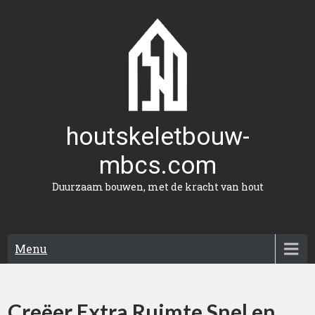
Naar
de
inhoud
gaan
houtskeletbouw-
mbcs.com
Duurzaam bouwen, met de kracht van hout
Menu
Creëer Extra Ruimte Snel en