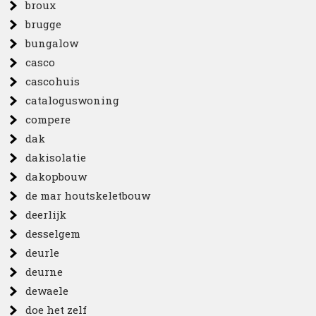
broux
brugge
bungalow
casco
cascohuis
cataloguswoning
compere
dak
dakisolatie
dakopbouw
de mar houtskeletbouw
deerlijk
desselgem
deurle
deurne
dewaele
doe het zelf