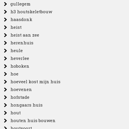
gullegem
h3 houtskeletbouw
haasdonk
heist
heist aan zee
herenhuis
heule
heverlee
hoboken
hoe
hoeveel kost mijn huis
hoevenen
hofstade
hongaars huis
hout
houten huis bouwen
houtsoort