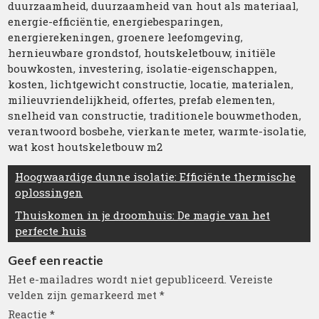
duurzaamheid
,
duurzaamheid van hout als materiaal
,
energie-efficiëntie
,
energiebesparingen
,
energierekeningen
,
groenere leefomgeving
,
hernieuwbare grondstof
,
houtskeletbouw
,
initiële
bouwkosten
,
investering
,
isolatie-eigenschappen
,
kosten
,
lichtgewicht constructie
,
locatie
,
materialen
,
milieuvriendelijkheid
,
offertes
,
prefab elementen
,
snelheid van constructie
,
traditionele bouwmethoden
,
verantwoord bosbehe
,
vierkante meter
,
warmte-isolatie
,
wat kost houtskeletbouw m2
Berichtnavigatie
Hoogwaardige dunne isolatie: Efficiënte thermische
oplossingen
Thuiskomen in je droomhuis: De magie van het
perfecte huis
Geef een reactie
Het e-mailadres wordt niet gepubliceerd.
Vereiste
velden zijn gemarkeerd met
*
Reactie
*