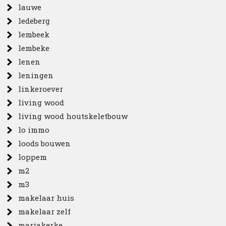
lauwe
ledeberg
lembeek
lembeke
lenen
leningen
linkeroever
living wood
living wood houtskeletbouw
lo immo
loods bouwen
loppem
m2
m3
makelaar huis
makelaar zelf
mariakerke