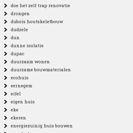
doe het zelf trap renovatie
drongen
dubois houtskeletbouw
dudzele
dun
dunne isolatie
dupac
duurzaam wonen
duurzame bouwmaterialen
ecohuis
eernegem
eifel
eigen huis
eke
ekeren
energiezuinig huis bouwen