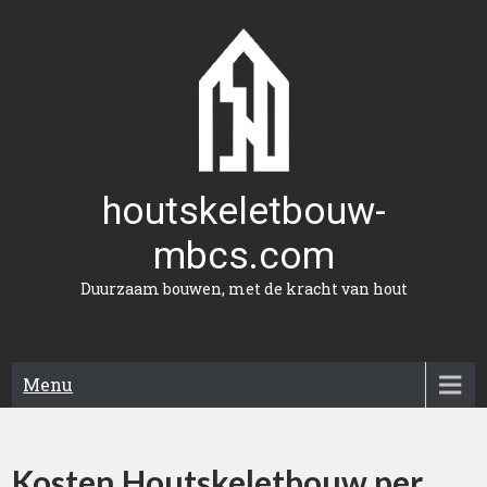
Naar
de
inhoud
gaan
houtskeletbouw-
mbcs.com
Duurzaam bouwen, met de kracht van hout
Menu
Kosten Houtskeletbouw per