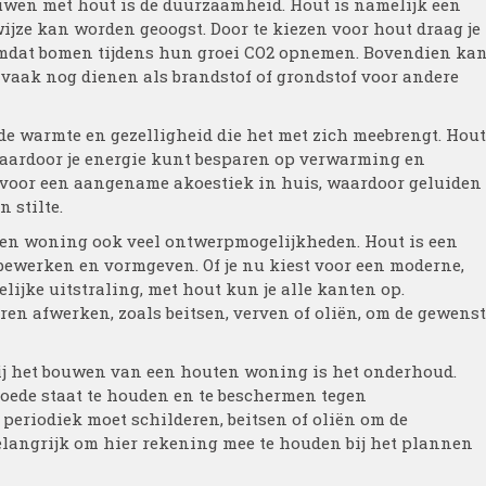
uwen met hout is de duurzaamheid. Hout is namelijk een
jze kan worden geoogst. Door te kiezen voor hout draag je
 omdat bomen tijdens hun groei CO2 opnemen. Bovendien ka
vaak nog dienen als brandstof of grondstof voor andere
e warmte en gezelligheid die het met zich meebrengt. Hout
waardoor je energie kunt besparen op verwarming en
t voor een aangename akoestiek in huis, waardoor geluiden
 stilte.
en woning ook veel ontwerpmogelijkheden. Hout is een
 bewerken en vormgeven. Of je nu kiest voor een moderne,
delijke uitstraling, met hout kun je alle kanten op.
en afwerken, zoals beitsen, verven of oliën, om de gewens
ij het bouwen van een houten woning is het onderhoud.
oede staat te houden en te beschermen tegen
 periodiek moet schilderen, beitsen of oliën om de
belangrijk om hier rekening mee te houden bij het plannen