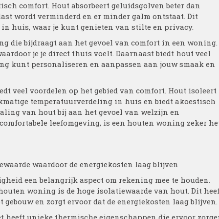
isch comfort. Hout absorbeert geluidsgolven beter dan
ast wordt verminderd en er minder galm ontstaat. Dit
in huis, waar je kunt genieten van stilte en privacy.
ng die bijdraagt aan het gevoel van comfort in een woning.
ardoor je je direct thuis voelt. Daarnaast biedt hout veel
ing kunt personaliseren en aanpassen aan jouw smaak en
t veel voordelen op het gebied van comfort. Hout isoleert
jkmatige temperatuurverdeling in huis en biedt akoestisch
raling van hout bij aan het gevoel van welzijn en
n comfortabele leefomgeving, is een houten woning zeker he
iewaarde waardoor de energiekosten laag blijven
igheid een belangrijk aspect om rekening mee te houden.
houten woning is de hoge isolatiewaarde van hout. Dit hee
et gebouw en zorgt ervoor dat de energiekosten laag blijven.
Het heeft unieke thermische eigenschappen die ervoor zorg