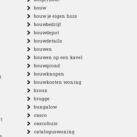
bouw
bouw je eigen huis
bouwbedrijf
bouwdepot
bouwdetails
bouwen
bouwen op een kavel
bouwgrond
bouwknopen
t
bouwkosten woning
broux
brugge
bungalow
casco
ft
cascohuis
cataloguswoning
en