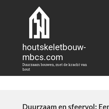
Naar
de
inhoud
gaan
houtskeletbouw-
mbcs.com
Duurzaam bouwen, met de kracht van
hout
Duurzaam en sfeervol: E