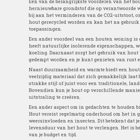
Eén van de belangrijkste voordelen van het bo
hernieuwbare grondstof die op verantwoorde wi
bij aan het verminderen van de CO2-uitstoot,
hout gerecycled worden en kan het na gebruik 
toepassingen.
Een ander voordeel van een houten woning is d
heeft natuurlijke isolerende eigenschappen, 
koeling. Daarnaast zorgt het gebruik van hou
gedempt worden en je kunt genieten van rust en
Naast duurzaamheid en warmte biedt een hout
veelzijdig materiaal dat zich gemakkelijk laat
strakke stijl of juist voor een traditionele, lan
Bovendien kun je hout op verschillende manier
uitstraling te creëren.
Een ander aspect om in gedachten te houden b
Hout vereist regelmatig onderhoud om het in g
weersinvloeden en insecten. Dit betekent dat je
levensduur van het hout te verlengen. Het is 
van je budget en tijd.