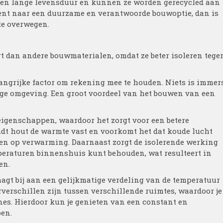
een lange levensduur en kunnen ze worden gerecycled aan
bent naar een duurzame en verantwoorde bouwoptie, dan is
te overwegen.
 dan andere bouwmaterialen, omdat ze beter isoleren tege
langrijke factor om rekening mee te houden. Niets is immer
ige omgeving. Een groot voordeel van het bouwen van een
eigenschappen, waardoor het zorgt voor een betere
udt hout de warmte vast en voorkomt het dat koude lucht
ren op verwarming. Daarnaast zorgt de isolerende werking
mperaturen binnenshuis kunt behouden, wat resulteert in
en.
aagt bij aan een gelijkmatige verdeling van de temperatuur
rverschillen zijn tussen verschillende ruimtes, waardoor je
es. Hierdoor kun je genieten van een constant en
en.