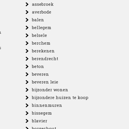
assebroek
averbode
balen
bellegem
n
belsele
berchem
s
berekenen
berendrecht
beton
beveren
beveren leie
bijzonder wonen
bijzondere huizen te koop
binnenmuren
bissegem
blavier
borgerhout