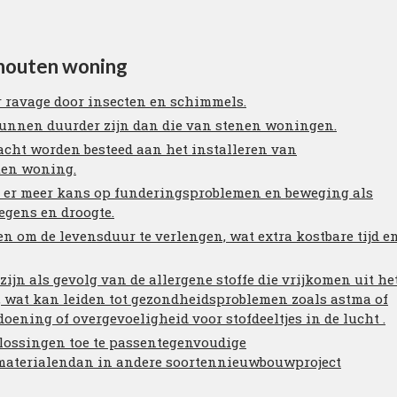
 houten woning
 ravage door insecten en schimmels.
nnen duurder zijn dan die van stenen woningen.
acht worden besteed aan het installeren van
ten woning.
 er meer kans op funderingsproblemen en beweging als
gens en droogte.
 om de levensduur te verlengen, wat extra kostbare tijd e
ijn als gevolg van de allergene stoffe die vrijkomen uit he
e, wat kan leiden tot gezondheidsproblemen zoals astma of
ening of overgevoeligheid voor stofdeeltjes in de lucht .
oplossingen toe te passentegenvoudige
materialendan in andere soortennieuwbouwproject