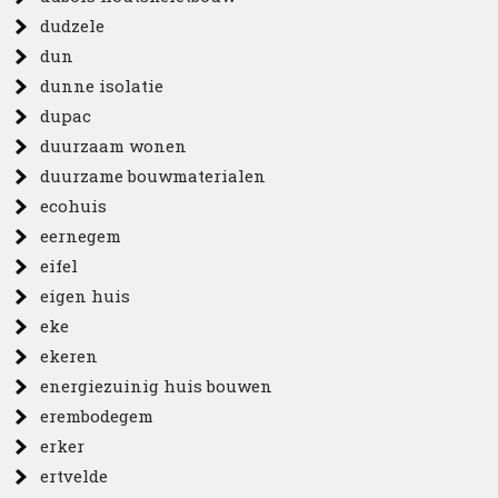
dudzele
dun
dunne isolatie
dupac
duurzaam wonen
duurzame bouwmaterialen
ecohuis
eernegem
eifel
eigen huis
eke
ekeren
energiezuinig huis bouwen
erembodegem
erker
ertvelde