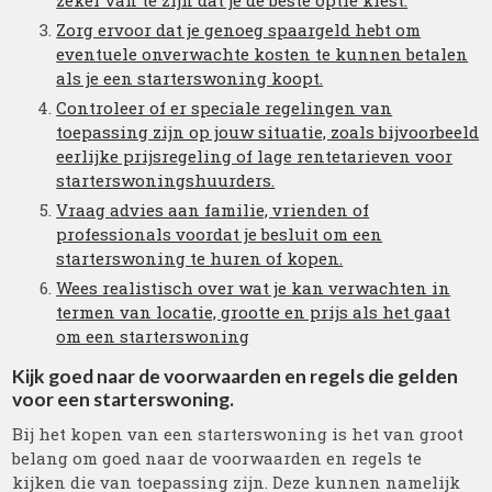
zeker van te zijn dat je de beste optie kiest.
Zorg ervoor dat je genoeg spaargeld hebt om
eventuele onverwachte kosten te kunnen betalen
als je een starterswoning koopt.
Controleer of er speciale regelingen van
toepassing zijn op jouw situatie, zoals bijvoorbeeld
eerlijke prijsregeling of lage rentetarieven voor
starterswoningshuurders.
Vraag advies aan familie, vrienden of
professionals voordat je besluit om een
starterswoning te huren of kopen.
Wees realistisch over wat je kan verwachten in
termen van locatie, grootte en prijs als het gaat
om een starterswoning
Kijk goed naar de voorwaarden en regels die gelden
voor een starterswoning.
Bij het kopen van een starterswoning is het van groot
belang om goed naar de voorwaarden en regels te
kijken die van toepassing zijn. Deze kunnen namelijk