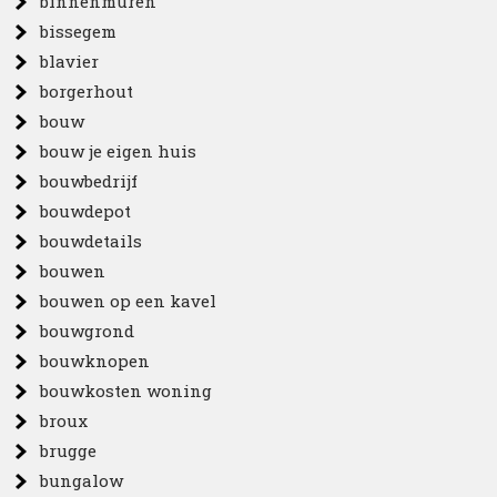
binnenmuren
bissegem
blavier
borgerhout
bouw
bouw je eigen huis
bouwbedrijf
bouwdepot
bouwdetails
bouwen
bouwen op een kavel
bouwgrond
bouwknopen
bouwkosten woning
broux
brugge
bungalow