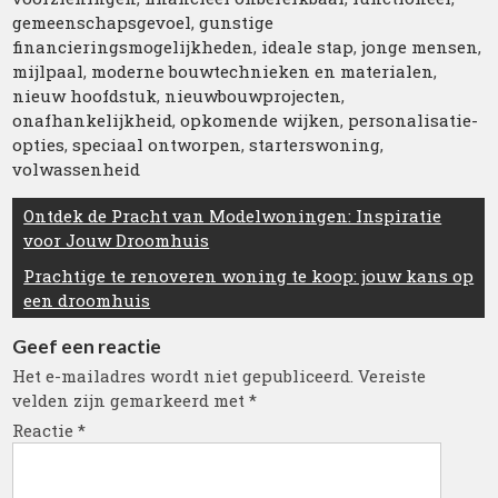
gemeenschapsgevoel
,
gunstige
financieringsmogelijkheden
,
ideale stap
,
jonge mensen
,
mijlpaal
,
moderne bouwtechnieken en materialen
,
nieuw hoofdstuk
,
nieuwbouwprojecten
,
onafhankelijkheid
,
opkomende wijken
,
personalisatie-
opties
,
speciaal ontworpen
,
starterswoning
,
volwassenheid
Berichtnavigatie
Ontdek de Pracht van Modelwoningen: Inspiratie
voor Jouw Droomhuis
Prachtige te renoveren woning te koop: jouw kans op
een droomhuis
Geef een reactie
Het e-mailadres wordt niet gepubliceerd.
Vereiste
velden zijn gemarkeerd met
*
Reactie
*