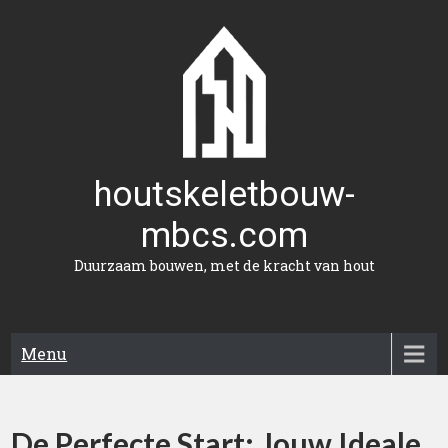
Naar
de
inhoud
gaan
houtskeletbouw-
mbcs.com
Duurzaam bouwen, met de kracht van hout
Menu
De Perfecte Start: Jouw Ideale