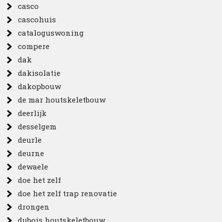
casco
cascohuis
cataloguswoning
compere
dak
dakisolatie
dakopbouw
de mar houtskeletbouw
deerlijk
desselgem
deurle
deurne
dewaele
doe het zelf
doe het zelf trap renovatie
drongen
dubois houtskeletbouw