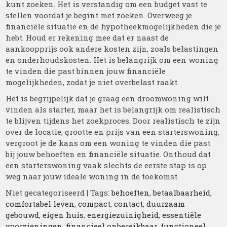
kunt zoeken. Het is verstandig om een budget vast te
stellen voordat je begint met zoeken. Overweeg je
financiële situatie en de hypotheekmogelijkheden die je
hebt. Houd er rekening mee dat er naast de
aankoopprijs ook andere kosten zijn, zoals belastingen
en onderhoudskosten. Het is belangrijk om een woning
te vinden die past binnen jouw financiële
mogelijkheden, zodat je niet overbelast raakt.
Het is begrijpelijk dat je graag een droomwoning wilt
vinden als starter, maar het is belangrijk om realistisch
te blijven tijdens het zoekproces. Door realistisch te zijn
over de locatie, grootte en prijs van een starterswoning,
vergroot je de kans om een woning te vinden die past
bij jouw behoeften en financiële situatie. Onthoud dat
een starterswoning vaak slechts de eerste stap is op
weg naar jouw ideale woning in de toekomst.
Niet gecategoriseerd
| Tags:
behoeften
,
betaalbaarheid
,
comfortabel leven
,
compact
,
contact
,
duurzaam
gebouwd
,
eigen huis
,
energiezuinigheid
,
essentiële
voorzieningen
,
financieel onbereikbaar
,
functioneel
,