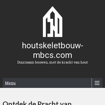
Naar
de
inhoud
gaan
houtskeletbouw-
mbcs.com
Duurzaam bouwen, met de kracht van hout
Menu
Ontdek de Pracht van