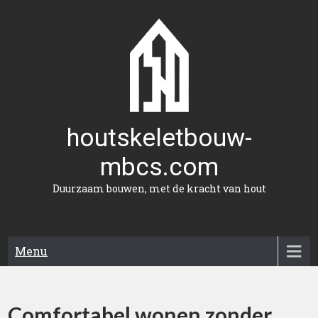
Naar
de
inhoud
gaan
houtskeletbouw-
mbcs.com
Duurzaam bouwen, met de kracht van hout
Menu
Comfortabel wonen zonder