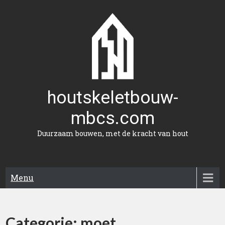
Naar
de
inhoud
gaan
houtskeletbouw-
mbcs.com
Duurzaam bouwen, met de kracht van hout
Menu
Categorie:
moet