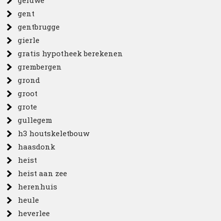
geluwe
gent
gentbrugge
gierle
gratis hypotheek berekenen
grembergen
grond
groot
grote
gullegem
h3 houtskeletbouw
haasdonk
heist
heist aan zee
herenhuis
heule
heverlee