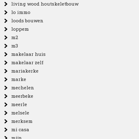
living wood houtskeletbouw
lo immo
loods bouwen
loppem
m2
m3
makelaar huis
makelaar zelf
mariakerke
marke
mechelen
meerbeke
meerle
melsele
merksem
mi casa
mijn