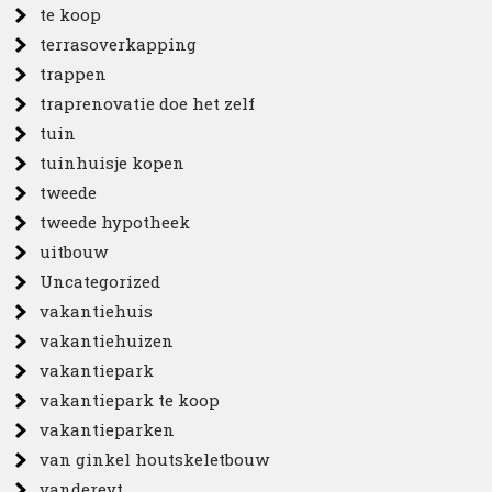
te koop
terrasoverkapping
trappen
traprenovatie doe het zelf
tuin
tuinhuisje kopen
tweede
tweede hypotheek
uitbouw
Uncategorized
vakantiehuis
vakantiehuizen
vakantiepark
vakantiepark te koop
vakantieparken
van ginkel houtskeletbouw
vandereyt