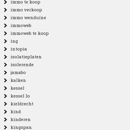
immo te koop
immo verkoop
immo wenduine
immoweb
immoweb te koop
ing
intopia
isolatieplaten
isolerende
jamabo
kalken
kessel
kessel lo
kieldrecht
kind
kinderen
kingspan