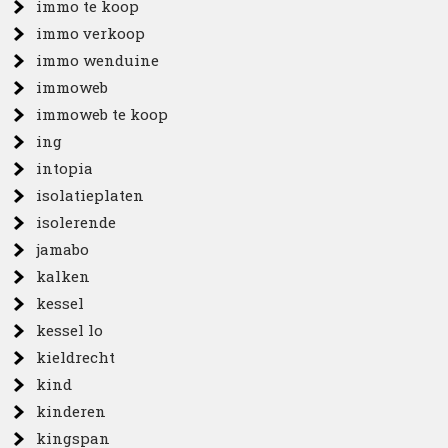
immo te koop
immo verkoop
immo wenduine
immoweb
immoweb te koop
ing
intopia
isolatieplaten
isolerende
jamabo
kalken
kessel
kessel lo
kieldrecht
kind
kinderen
kingspan