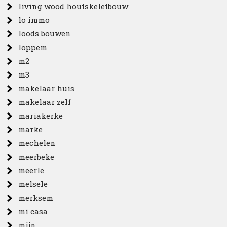
living wood houtskeletbouw
lo immo
loods bouwen
loppem
m2
m3
makelaar huis
makelaar zelf
mariakerke
marke
mechelen
meerbeke
meerle
melsele
merksem
mi casa
mijn