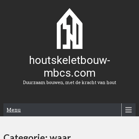
Naar
de
inhoud
gaan
houtskeletbouw-
mbcs.com
Duurzaam bouwen, met de kracht van hout
Menu
Categorie:
waar