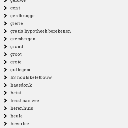
geluwe
gent
gentbrugge
gierle
gratis hypotheek berekenen
grembergen
grond
groot
grote
gullegem
h3 houtskeletbouw
haasdonk
heist
heist aan zee
herenhuis
heule
heverlee