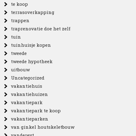
te koop
terrasoverkapping
trappen
traprenovatie doe het zelf
tuin
tuinhuisje kopen
tweede
tweede hypotheek
uitbouw
Uncategorized
vakantiehuis
vakantiehuizen
vakantiepark
vakantiepark te koop
vakantieparken
van ginkel houtskeletbouw
vandereyt