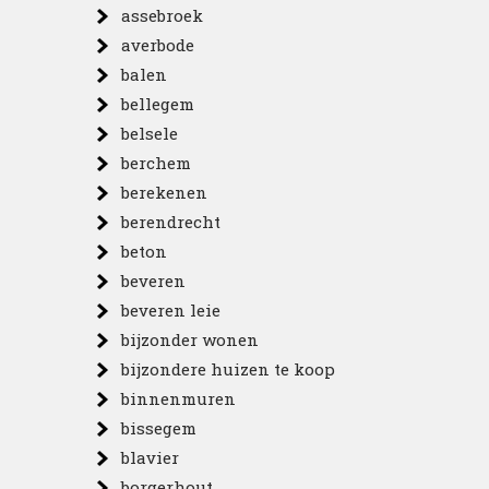
assebroek
averbode
balen
bellegem
belsele
berchem
berekenen
berendrecht
beton
beveren
beveren leie
bijzonder wonen
bijzondere huizen te koop
binnenmuren
bissegem
blavier
borgerhout