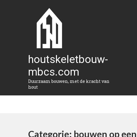
Naar
de
inhoud
gaan
houtskeletbouw-
mbcs.com
Duurzaam bouwen, met de kracht van
hout
Categorie:
bouwen op een