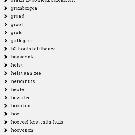
grembergen
grond
groot
grote
gullegem
h3 houtskeletbouw
haasdonk
heist
heist aan zee
herenhuis
heule
heverlee
hoboken
hoe
hoeveel kost mijn huis
hoevenen