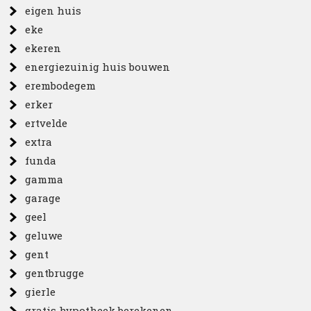
eigen huis
eke
ekeren
energiezuinig huis bouwen
erembodegem
erker
ertvelde
extra
funda
gamma
garage
geel
geluwe
gent
gentbrugge
gierle
gratis hypotheek berekenen