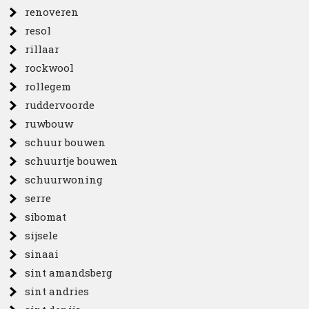
renoveren
resol
rillaar
rockwool
rollegem
ruddervoorde
ruwbouw
schuur bouwen
schuurtje bouwen
schuurwoning
serre
sibomat
sijsele
sinaai
sint amandsberg
sint andries