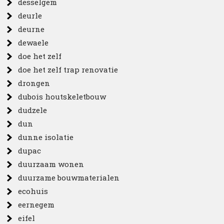
desselgem
deurle
deurne
dewaele
doe het zelf
doe het zelf trap renovatie
drongen
dubois houtskeletbouw
dudzele
dun
dunne isolatie
dupac
duurzaam wonen
duurzame bouwmaterialen
ecohuis
eernegem
eifel