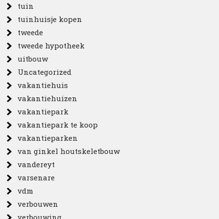
tuin
tuinhuisje kopen
tweede
tweede hypotheek
uitbouw
Uncategorized
vakantiehuis
vakantiehuizen
vakantiepark
vakantiepark te koop
vakantieparken
van ginkel houtskeletbouw
vandereyt
varsenare
vdm
verbouwen
verbouwing