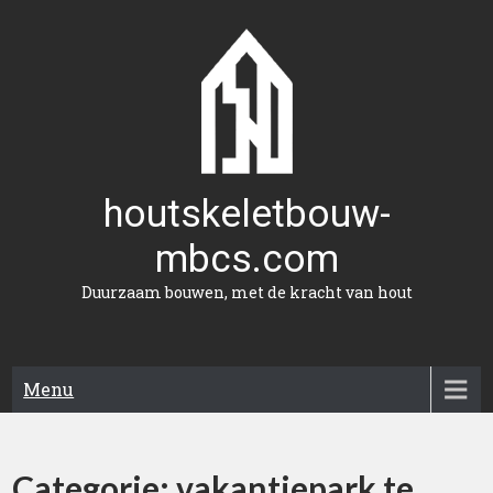
Naar
de
inhoud
gaan
houtskeletbouw-
mbcs.com
Duurzaam bouwen, met de kracht van hout
Menu
Categorie:
vakantiepark te