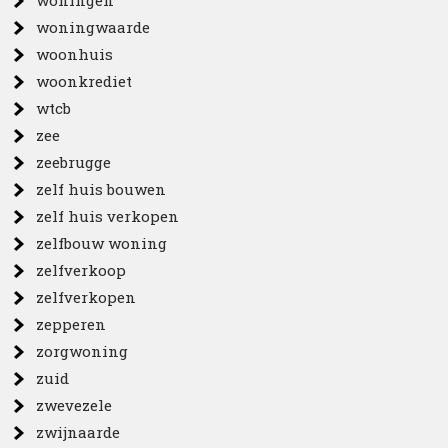
woningen
woningwaarde
woonhuis
woonkrediet
wtcb
zee
zeebrugge
zelf huis bouwen
zelf huis verkopen
zelfbouw woning
zelfverkoop
zelfverkopen
zepperen
zorgwoning
zuid
zwevezele
zwijnaarde