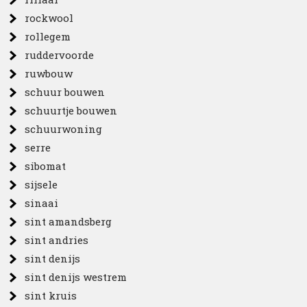
rockwool
rollegem
ruddervoorde
ruwbouw
schuur bouwen
schuurtje bouwen
schuurwoning
serre
sibomat
sijsele
sinaai
sint amandsberg
sint andries
sint denijs
sint denijs westrem
sint kruis