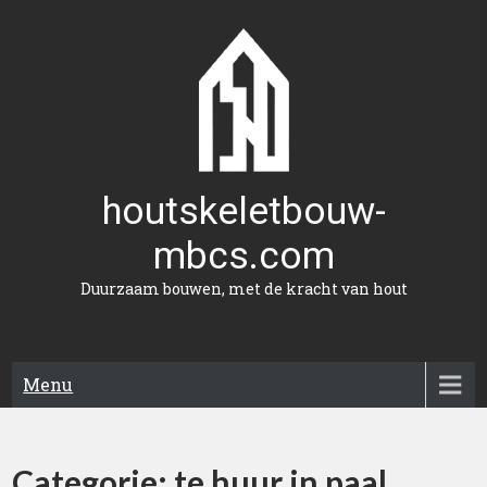
Naar
de
inhoud
gaan
houtskeletbouw-
mbcs.com
Duurzaam bouwen, met de kracht van hout
Menu
Categorie:
te huur in paal