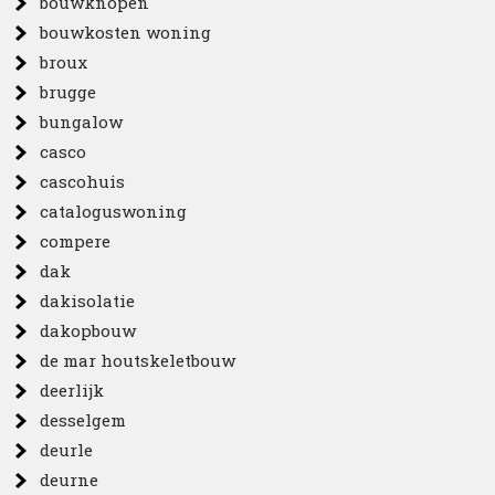
bouwknopen
bouwkosten woning
broux
brugge
bungalow
casco
cascohuis
cataloguswoning
compere
dak
dakisolatie
dakopbouw
de mar houtskeletbouw
deerlijk
desselgem
deurle
deurne