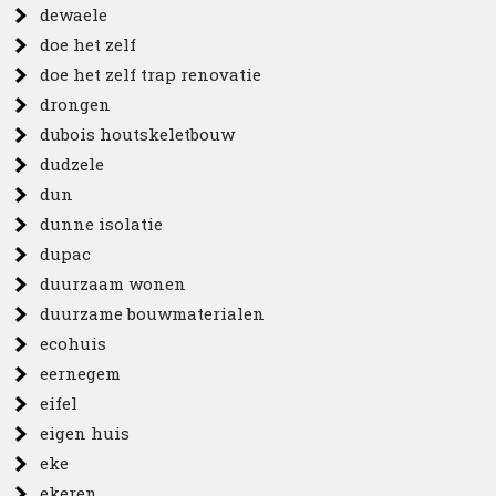
dewaele
doe het zelf
doe het zelf trap renovatie
drongen
dubois houtskeletbouw
dudzele
dun
dunne isolatie
dupac
duurzaam wonen
duurzame bouwmaterialen
ecohuis
eernegem
eifel
eigen huis
eke
ekeren