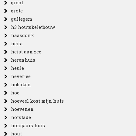
groot
grote
gullegem
h3 houtskeletbouw
haasdonk
heist
heist aan zee
herenhuis
heule
heverlee
hoboken
hoe
hoeveel kost mijn huis
hoevenen
hofstade
hongaars huis
hout