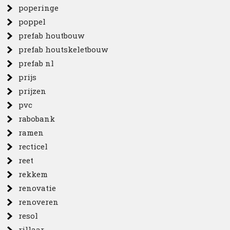
poperinge
poppel
prefab houtbouw
prefab houtskeletbouw
prefab nl
prijs
prijzen
pvc
rabobank
ramen
recticel
reet
rekkem
renovatie
renoveren
resol
rillaar