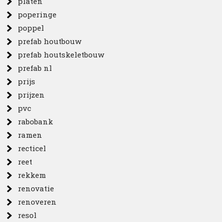
platen
poperinge
poppel
prefab houtbouw
prefab houtskeletbouw
prefab nl
prijs
prijzen
pvc
rabobank
ramen
recticel
reet
rekkem
renovatie
renoveren
resol