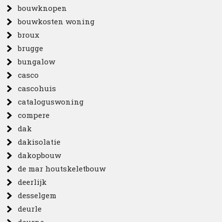
bouwknopen
bouwkosten woning
broux
brugge
bungalow
casco
cascohuis
cataloguswoning
compere
dak
dakisolatie
dakopbouw
de mar houtskeletbouw
deerlijk
desselgem
deurle