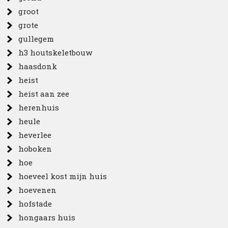
groot
grote
gullegem
h3 houtskeletbouw
haasdonk
heist
heist aan zee
herenhuis
heule
heverlee
hoboken
hoe
hoeveel kost mijn huis
hoevenen
hofstade
hongaars huis