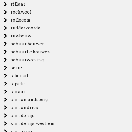
rillaar
rockwool
rollegem
ruddervoorde
ruwbouw
schuur bouwen
schuurtje bouwen
schuurwoning
serre
sibomat
sijsele
sinaai
sint amandsberg
sint andries
sint denijs
sint denijs westrem
sint kruis