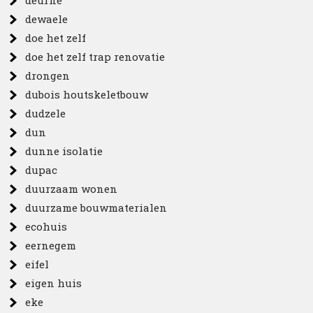
deurne
dewaele
doe het zelf
doe het zelf trap renovatie
drongen
dubois houtskeletbouw
dudzele
dun
dunne isolatie
dupac
duurzaam wonen
duurzame bouwmaterialen
ecohuis
eernegem
eifel
eigen huis
eke