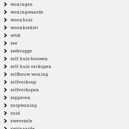
woningen
woningwaarde
woonhuis
woonkrediet
wtcb
zee
zeebrugge
zelf huis bouwen
zelf huis verkopen
zelfbouw woning
zelfverkoop
zelfverkopen
zepperen
zorgwoning
zuid
zwevezele
zwijnaarde