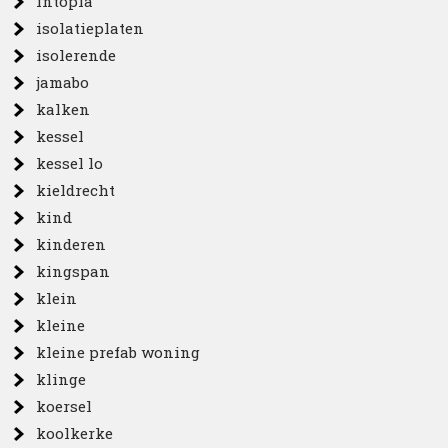
intopia
isolatieplaten
isolerende
jamabo
kalken
kessel
kessel lo
kieldrecht
kind
kinderen
kingspan
klein
kleine
kleine prefab woning
klinge
koersel
koolkerke