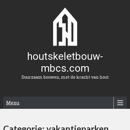
Naar
de
inhoud
gaan
houtskeletbouw-
mbcs.com
Duurzaam bouwen, met de kracht van hout
Menu
Categorie:
vakantieparken