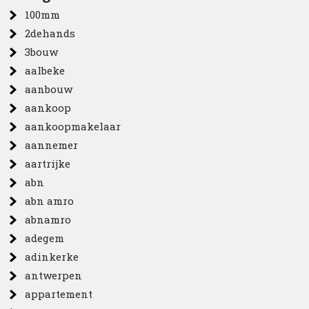
100mm
2dehands
3bouw
aalbeke
aanbouw
aankoop
aankoopmakelaar
aannemer
aartrijke
abn
abn amro
abnamro
adegem
adinkerke
antwerpen
appartement