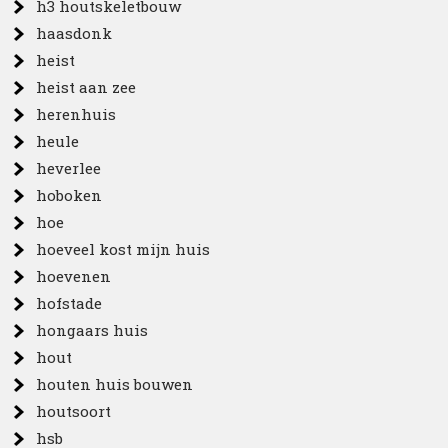
h3 houtskeletbouw
haasdonk
heist
heist aan zee
herenhuis
heule
heverlee
hoboken
hoe
hoeveel kost mijn huis
hoevenen
hofstade
hongaars huis
hout
houten huis bouwen
houtsoort
hsb