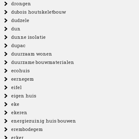
drongen
dubois houtskeletbouw
dudzele
dun
dunne isolatie
dupac
duurzaam wonen
duurzame bouwmaterialen
ecohuis
eernegem
eifel
eigen huis
eke
ekeren
energiezuinig huis bouwen
erembodegem
erker