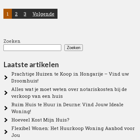
Posts
1
2
3
Volgende
pagination
Zoeken
Zoeken
Laatste artikelen
Prachtige Huizen te Koop in Hongarije – Vind uw
Droomhuis!
Alles wat je moet weten over notariskosten bij de
verkoop van een huis
Ruim Huis te Huur in Deurne: Vind Jouw Ideale
Woning!
Hoeveel Kost Mijn Huis?
Flexibel Wonen: Het Huurkoop Woning Aanbod voor
Jou