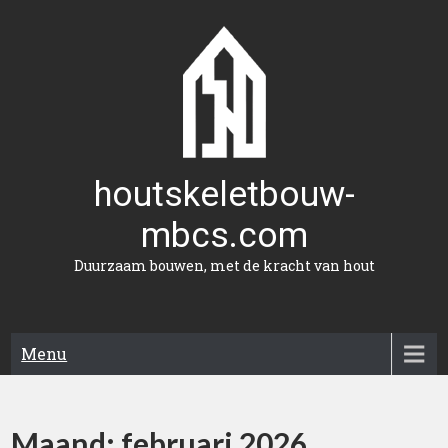
Naar
de
inhoud
gaan
houtskeletbouw-
mbcs.com
Duurzaam bouwen, met de kracht van hout
Menu
Maand:
februari 2026