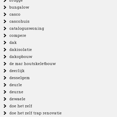
brugge
bungalow
casco
cascohuis
cataloguswoning
compere
dak
dakisolatie
dakopbouw
de mar houtskeletbouw
deerlijk
desselgem
deurle
deurne
dewaele
doe het zelf
doe het zelf trap renovatie