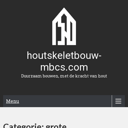
Naar
de
inhoud
gaan
houtskeletbouw-
mbcs.com
Duurzaam bouwen, met de kracht van hout
Menu
Categorie:
grote