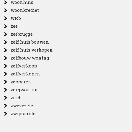
woonhuis
woonkrediet
wtcb
zee
zeebrugge
zelf huis bouwen
zelf huis verkopen
zelfbouw woning
zelfverkoop
zelfverkopen
zepperen
zorgwoning
zuid
zwevezele
zwijnaarde