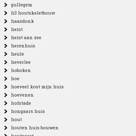
gullegem
h3 houtskeletbouw
haasdonk
heist
heist aan zee
herenhuis
heule
heverlee
hoboken
hoe
hoeveel kost mijn huis
hoevenen
hofstade
hongaars huis
hout
houten huis bouwen
houtsoort