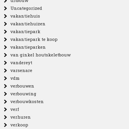
uitbouw
Uncategorized
vakantiehuis
vakantiehuizen
vakantiepark
vakantiepark te koop
vakantieparken
van ginkel houtskeletbouw
vandereyt
varsenare
vdm
verbouwen
verbouwing
verbouwkosten
verf
verhuren
verkoop