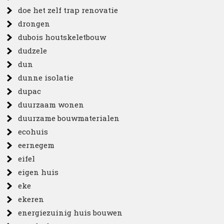
doe het zelf trap renovatie
drongen
dubois houtskeletbouw
dudzele
dun
dunne isolatie
dupac
duurzaam wonen
duurzame bouwmaterialen
ecohuis
eernegem
eifel
eigen huis
eke
ekeren
energiezuinig huis bouwen