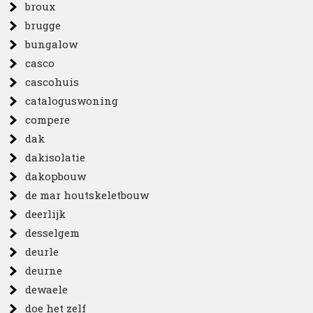
broux
brugge
bungalow
casco
cascohuis
cataloguswoning
compere
dak
dakisolatie
dakopbouw
de mar houtskeletbouw
deerlijk
desselgem
deurle
deurne
dewaele
doe het zelf