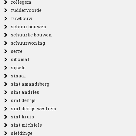
rollegem
ruddervoorde
ruwbouw
schuur bouwen
schuurtje bouwen
schuurwoning
serre
sibomat
sijsele
sinaai
sint amandsberg
sint andries
sint denijs
sint denijs westrem
sint kruis
sint michiels
sleidinge