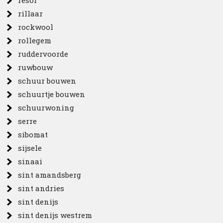
resol
rillaar
rockwool
rollegem
ruddervoorde
ruwbouw
schuur bouwen
schuurtje bouwen
schuurwoning
serre
sibomat
sijsele
sinaai
sint amandsberg
sint andries
sint denijs
sint denijs westrem