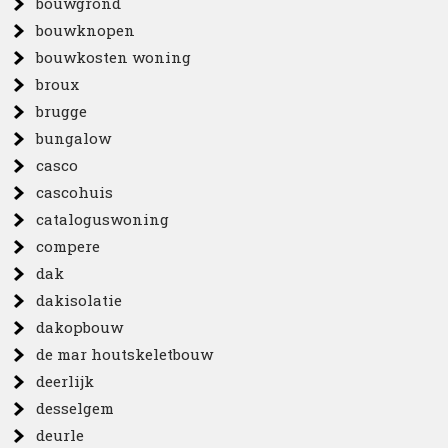
bouwgrond
bouwknopen
bouwkosten woning
broux
brugge
bungalow
casco
cascohuis
cataloguswoning
compere
dak
dakisolatie
dakopbouw
de mar houtskeletbouw
deerlijk
desselgem
deurle