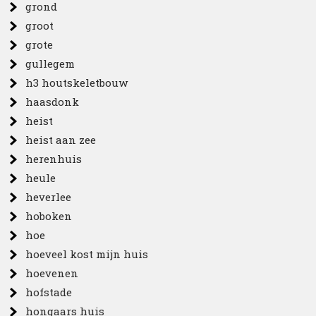
grond
groot
grote
gullegem
h3 houtskeletbouw
haasdonk
heist
heist aan zee
herenhuis
heule
heverlee
hoboken
hoe
hoeveel kost mijn huis
hoevenen
hofstade
hongaars huis