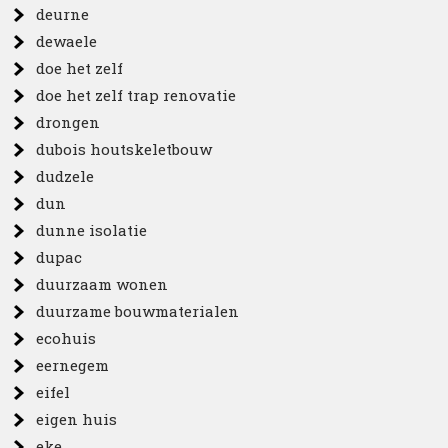
deurne
dewaele
doe het zelf
doe het zelf trap renovatie
drongen
dubois houtskeletbouw
dudzele
dun
dunne isolatie
dupac
duurzaam wonen
duurzame bouwmaterialen
ecohuis
eernegem
eifel
eigen huis
eke