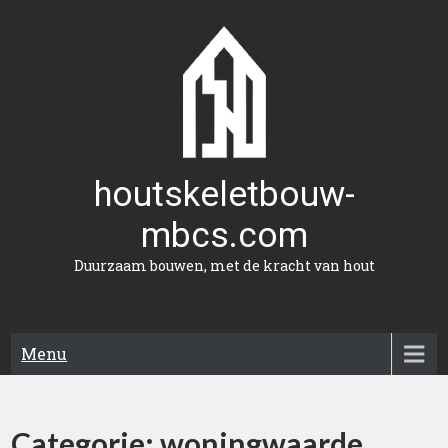
Naar
de
inhoud
gaan
houtskeletbouw-
mbcs.com
Duurzaam bouwen, met de kracht van hout
Menu
Categorie:
woningwaarde