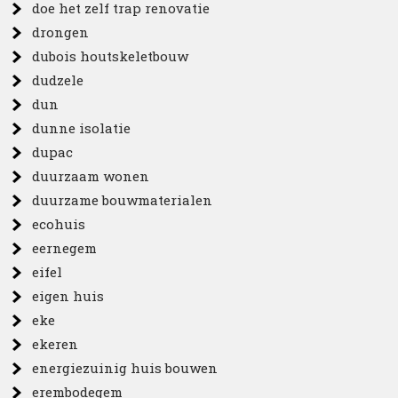
doe het zelf trap renovatie
drongen
dubois houtskeletbouw
dudzele
dun
dunne isolatie
dupac
duurzaam wonen
duurzame bouwmaterialen
ecohuis
eernegem
eifel
eigen huis
eke
ekeren
energiezuinig huis bouwen
erembodegem