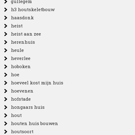
gullegem
h3 houtskeletbouw
haasdonk
heist
heist aan zee
herenhuis
heule
heverlee
hoboken
hoe
hoeveel kost mijn huis
hoevenen
hofstade
hongaars huis
hout
houten huis bouwen
houtsoort