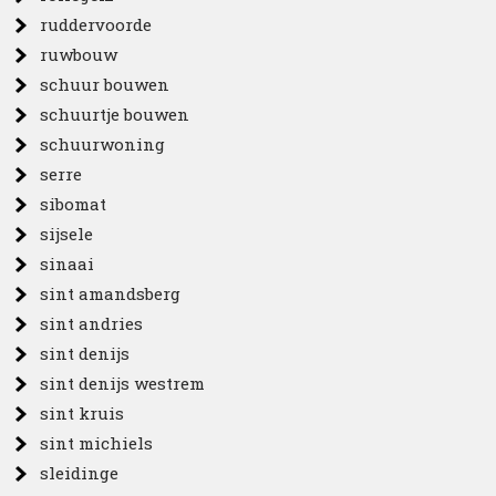
ruddervoorde
ruwbouw
schuur bouwen
schuurtje bouwen
schuurwoning
serre
sibomat
sijsele
sinaai
sint amandsberg
sint andries
sint denijs
sint denijs westrem
sint kruis
sint michiels
sleidinge