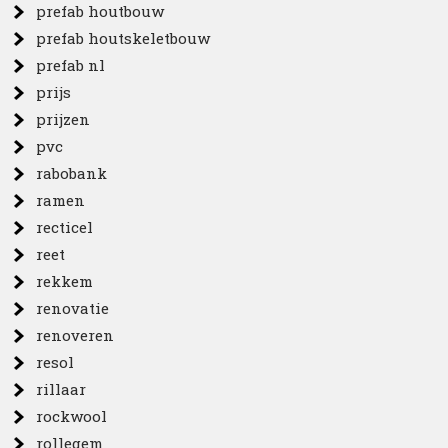
prefab houtbouw
prefab houtskeletbouw
prefab nl
prijs
prijzen
pvc
rabobank
ramen
recticel
reet
rekkem
renovatie
renoveren
resol
rillaar
rockwool
rollegem