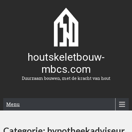
Naar
de
inhoud
gaan
houtskeletbouw-
mbcs.com
Duurzaam bouwen, met de kracht van hout
Menu
Categorie:
hypotheekadviseur