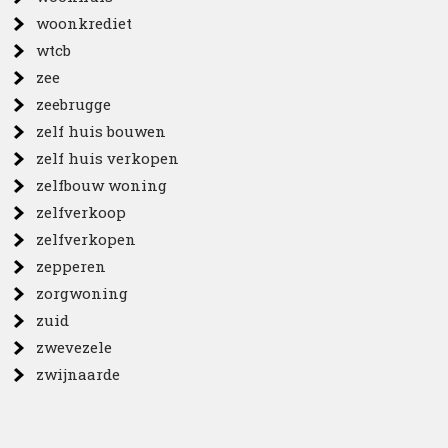
woonkrediet
wtcb
zee
zeebrugge
zelf huis bouwen
zelf huis verkopen
zelfbouw woning
zelfverkoop
zelfverkopen
zepperen
zorgwoning
zuid
zwevezele
zwijnaarde