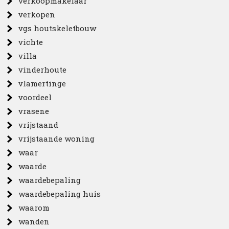
verkoopmakelaar
verkopen
vgs houtskeletbouw
vichte
villa
vinderhoute
vlamertinge
voordeel
vrasene
vrijstaand
vrijstaande woning
waar
waarde
waardebepaling
waardebepaling huis
waarom
wanden