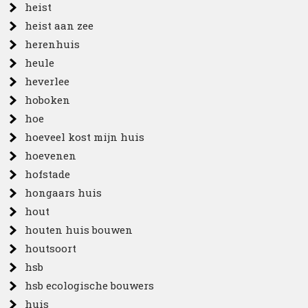
heist
heist aan zee
herenhuis
heule
heverlee
hoboken
hoe
hoeveel kost mijn huis
hoevenen
hofstade
hongaars huis
hout
houten huis bouwen
houtsoort
hsb
hsb ecologische bouwers
huis