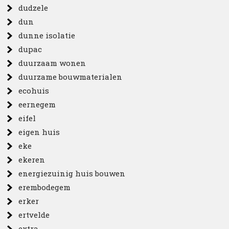
dudzele
dun
dunne isolatie
dupac
duurzaam wonen
duurzame bouwmaterialen
ecohuis
eernegem
eifel
eigen huis
eke
ekeren
energiezuinig huis bouwen
erembodegem
erker
ertvelde
extra