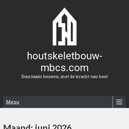
Naar
de
inhoud
gaan
houtskeletbouw-
mbcs.com
Duurzaam bouwen, met de kracht van hout
Menu
Maand:
juni 2026