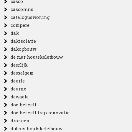
casco
cascohuis
cataloguswoning
compere
dak
dakisolatie
dakopbouw
de mar houtskeletbouw
deerlijk
desselgem
deurle
deurne
dewaele
doe het zelf
doe het zelf trap renovatie
drongen
dubois houtskeletbouw