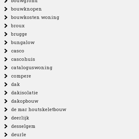
bouwgrond
bouwknopen
bouwkosten woning
broux
brugge
bungalow
casco
cascohuis
cataloguswoning
compere
dak
dakisolatie
dakopbouw
de mar houtskeletbouw
deerlijk
desselgem
deurle