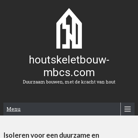
Naar
de
inhoud
gaan
houtskeletbouw-
mbcs.com
Duurzaam bouwen, met de kracht van hout
Menu
Isoleren voor een duurzame en