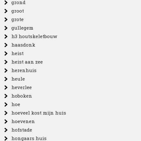
grond
groot
grote
gullegem
h3 houtskeletbouw
haasdonk
heist
heist aan zee
herenhuis
heule
heverlee
hoboken
hoe
hoeveel kost mijn huis
hoevenen
hofstade
hongaars huis