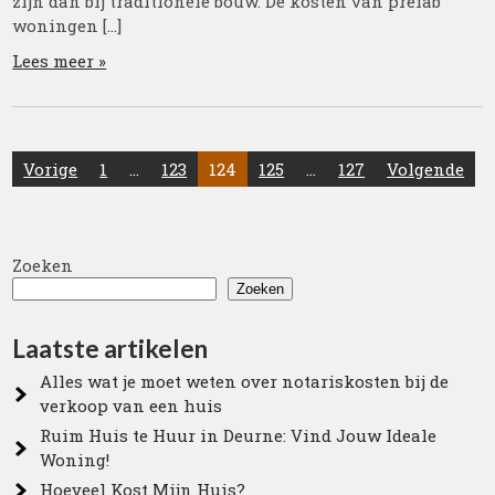
zijn dan bij traditionele bouw. De kosten van prefab
woningen […]
Lees meer »
Posts
Vorige
1
…
123
124
125
…
127
Volgende
pagination
Zoeken
Zoeken
Laatste artikelen
Alles wat je moet weten over notariskosten bij de
verkoop van een huis
Ruim Huis te Huur in Deurne: Vind Jouw Ideale
Woning!
Hoeveel Kost Mijn Huis?