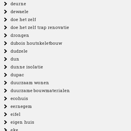
deurne
dewaele
doe het zelf
doe het zelf trap renovatie
drongen
dubois houtskeletbouw
dudzele
dun
dunne isolatie
dupac
duurzaam wonen
duurzame bouwmaterialen
ecohuis
eernegem
eifel
eigen huis
eke