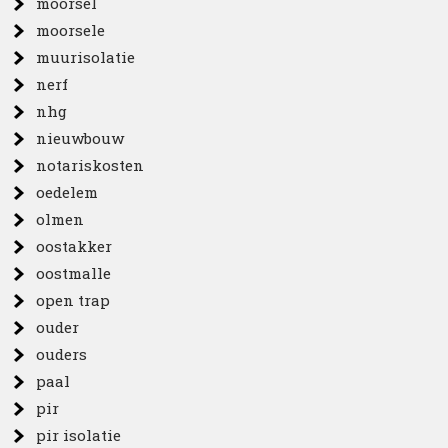
moorsel
moorsele
muurisolatie
nerf
nhg
nieuwbouw
notariskosten
oedelem
olmen
oostakker
oostmalle
open trap
ouder
ouders
paal
pir
pir isolatie