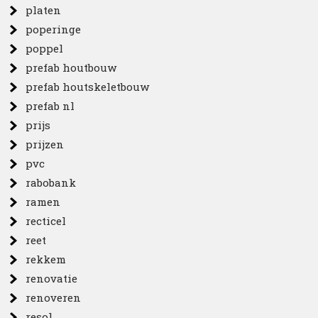
platen
poperinge
poppel
prefab houtbouw
prefab houtskeletbouw
prefab nl
prijs
prijzen
pvc
rabobank
ramen
recticel
reet
rekkem
renovatie
renoveren
resol