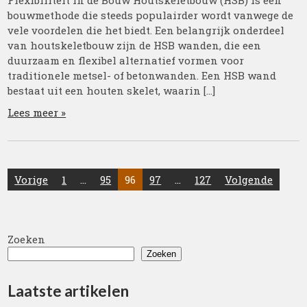
bouwmethode die steeds populairder wordt vanwege de
vele voordelen die het biedt. Een belangrijk onderdeel
van houtskeletbouw zijn de HSB wanden, die een
duurzaam en flexibel alternatief vormen voor
traditionele metsel- of betonwanden. Een HSB wand
bestaat uit een houten skelet, waarin […]
Lees meer »
Posts
Vorige
1
…
95
96
97
…
127
Volgende
pagination
Zoeken
Zoeken
Laatste artikelen