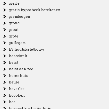
gierle
gratis hypotheek berekenen
grembergen
grond
groot
grote
gullegem
h3 houtskeletbouw
haasdonk
heist
heist aan zee
herenhuis
heule
heverlee
hoboken
hoe
hoeveel kost mijn huis