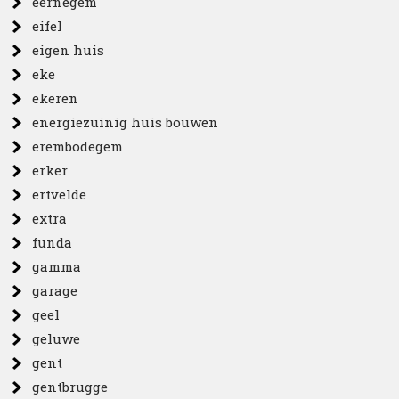
eernegem
eifel
eigen huis
eke
ekeren
energiezuinig huis bouwen
erembodegem
erker
ertvelde
extra
funda
gamma
garage
geel
geluwe
gent
gentbrugge