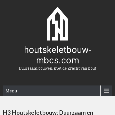
Naar
de
inhoud
gaan
houtskeletbouw-
mbcs.com
Duurzaam bouwen, met de kracht van hout
Menu
H3 Houtskeletbouw: Duurzaam en