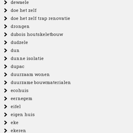
dewaele
doe het zelf
doe het zelf trap renovatie
drongen
dubois houtskeletbouw
dudzele
dun
dunne isolatie
dupac
duurzaam wonen
duurzame bouwmaterialen
ecohuis
eernegem
eifel
eigen huis
eke
ekeren