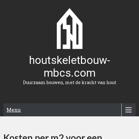
Naar
de
inhoud
gaan
houtskeletbouw-
mbcs.com
Duurzaam bouwen, met de kracht van hout
Menu
Kosten per m2 voor een