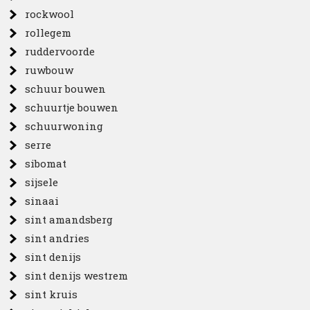
rockwool
rollegem
ruddervoorde
ruwbouw
schuur bouwen
schuurtje bouwen
schuurwoning
serre
sibomat
sijsele
sinaai
sint amandsberg
sint andries
sint denijs
sint denijs westrem
sint kruis