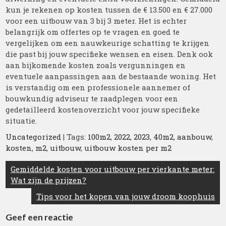
kun je rekenen op kosten tussen de € 13.500 en € 27.000
voor een uitbouw van 3 bij 3 meter. Het is echter
belangrijk om offertes op te vragen en goed te
vergelijken om een nauwkeurige schatting te krijgen
die past bij jouw specifieke wensen en eisen. Denk ook
aan bijkomende kosten zoals vergunningen en
eventuele aanpassingen aan de bestaande woning. Het
is verstandig om een professionele aannemer of
bouwkundig adviseur te raadplegen voor een
gedetailleerd kostenoverzicht voor jouw specifieke
situatie.
Uncategorized
| Tags:
100m2
,
2022
,
2023
,
40m2
,
aanbouw
,
kosten
,
m2
,
uitbouw
,
uitbouw kosten per m2
Berichtnavigatie
Gemiddelde kosten voor uitbouw per vierkante meter:
Wat zijn de prijzen?
Tips voor het kopen van jouw droom koophuis
Geef een reactie