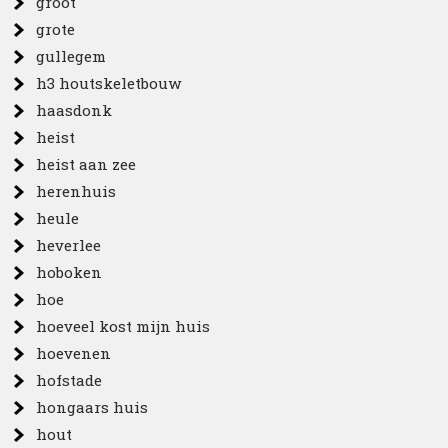
groot
grote
gullegem
h3 houtskeletbouw
haasdonk
heist
heist aan zee
herenhuis
heule
heverlee
hoboken
hoe
hoeveel kost mijn huis
hoevenen
hofstade
hongaars huis
hout