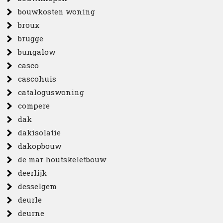
bouwkosten woning
broux
brugge
bungalow
casco
cascohuis
cataloguswoning
compere
dak
dakisolatie
dakopbouw
de mar houtskeletbouw
deerlijk
desselgem
deurle
deurne