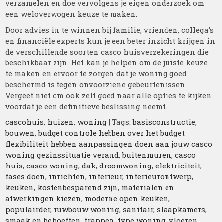
verzamelen en doe vervolgens je eigen onderzoek om
een weloverwogen keuze te maken.
Door advies in te winnen bij familie, vrienden, collega’s
en financiële experts kun je een beter inzicht krijgen in
de verschillende soorten casco huisverzekeringen die
beschikbaar zijn. Het kan je helpen om de juiste keuze
te maken en ervoor te zorgen dat je woning goed
beschermd is tegen onvoorziene gebeurtenissen.
Vergeet niet om ook zelf goed naar alle opties te kijken
voordat je een definitieve beslissing neemt.
cascohuis
,
huizen
,
woning
| Tags:
basisconstructie
,
bouwen
,
budget controle hebben over het budget
flexibiliteit hebben aanpassingen doen aan jouw casco
woning gezinssituatie verand
,
buitenmuren
,
casco
huis
,
casco woning
,
dak
,
droomwoning
,
elektriciteit
,
fases doen
,
inrichten
,
interieur
,
interieurontwerp
,
keuken
,
kostenbesparend zijn
,
materialen en
afwerkingen kiezen
,
moderne open keuken
,
populairder
,
ruwbouw woning
,
sanitair
,
slaapkamers
,
smaak en behoeften
,
trappen
,
type woning
,
vloeren
,