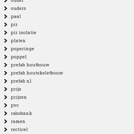
ouder
ouders
paal
pir
pir isolatie
platen
poperinge
poppel
prefab houtbouw
prefab houtskeletbouw
prefab nl
prijs
prijzen
pvc
rabobank
ramen
recticel