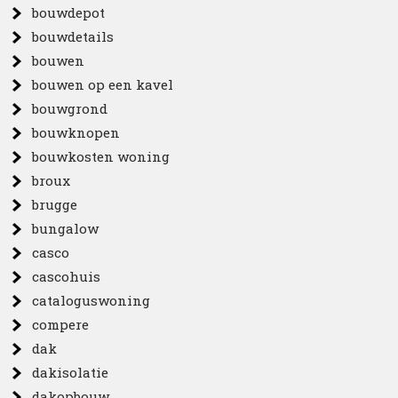
bouwdepot
bouwdetails
bouwen
bouwen op een kavel
bouwgrond
bouwknopen
bouwkosten woning
broux
brugge
bungalow
casco
cascohuis
cataloguswoning
compere
dak
dakisolatie
dakopbouw