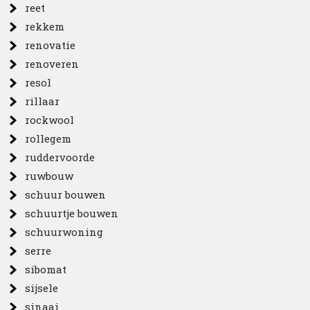
reet
rekkem
renovatie
renoveren
resol
rillaar
rockwool
rollegem
ruddervoorde
ruwbouw
schuur bouwen
schuurtje bouwen
schuurwoning
serre
sibomat
sijsele
sinaai