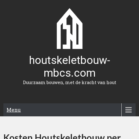
Naar
de
inhoud
gaan
houtskeletbouw-
mbcs.com
Duurzaam bouwen, met de kracht van hout
Menu
Kosten Houtskeletbouw per