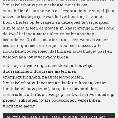
houtskeletbouw per vierkante meter is om
verschillende aannemers en leveranciers te vergelijken
om zo de beste prijs-kwaliteitverhouding te vinden.
Door offertes op te vragen en deze goed te vergelijken,
kun je niet alleen de kosten in kaart brengen, maar ook
de kwaliteit van materialen en vakmanschap
beoordelen. Op deze manier kun je een weloverwogen
beslissing nemen en zorgen voor een succesvolle
houtskeletbouwproject dat binnen jouw budget past en
voldoet aan jouw verwachtingen.
m2
| Tags:
afwerking
,
arbeidskosten
,
bouwtijd
,
duurzaamheid
,
duurzame materialen
,
energiezuinigheid
,
financiële voordelen
,
houtskeletbouw
,
investering
,
isolatie
,
kosten
,
kosten
houtskeletbouw per m2
,
langetermijnvoordelen
,
materialen
,
offerte
,
ontwerp
,
prijs-kwaliteitverhouding
,
project
,
subsidies
,
totale bouwkosten
,
vergelijken
,
vierkante meter
Berichtnavigatie
De Prijs van een Huis Laten Bouwen: Wat Kost het