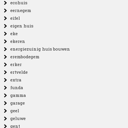
ecohuis
eernegem
eifel
eigen huis
eke
ekeren
energiezuinig huis bouwen
erembodegem
erker
ertvelde
extra
funda
gamma
garage
geel
geluwe
gent