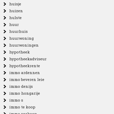
huisje
huizen
hulste
huur
huurhuis
huurwoning
huurwoningen
hypotheek
hypotheekadviseur
hypotheekrente
immo ardennen
immo beveren leie
immo denijs
immo hongarije
immo s
immo te koop
immo verkoop