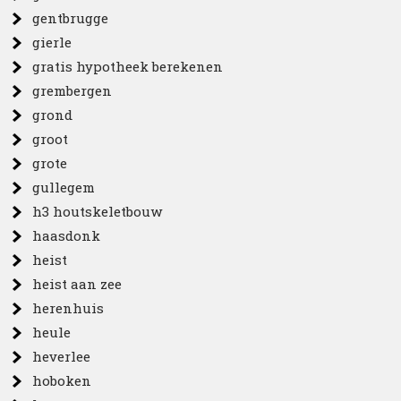
gentbrugge
gierle
gratis hypotheek berekenen
grembergen
grond
groot
grote
gullegem
h3 houtskeletbouw
haasdonk
heist
heist aan zee
herenhuis
heule
heverlee
hoboken