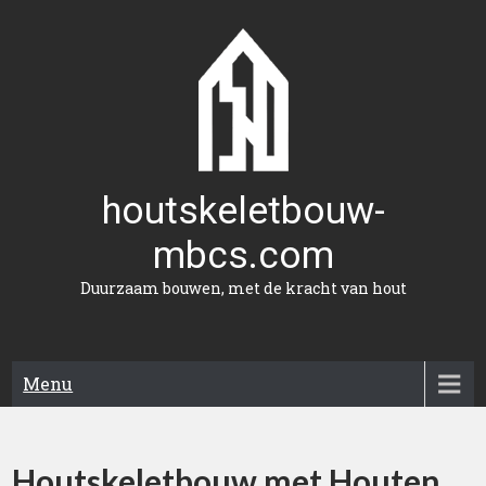
Naar
de
inhoud
gaan
houtskeletbouw-
mbcs.com
Duurzaam bouwen, met de kracht van hout
Menu
Houtskeletbouw met Houten