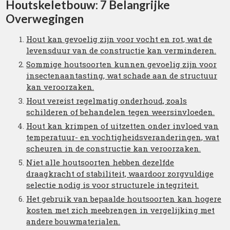
Houtskeletbouw: 7 Belangrijke
Overwegingen
Hout kan gevoelig zijn voor vocht en rot, wat de
levensduur van de constructie kan verminderen.
Sommige houtsoorten kunnen gevoelig zijn voor
insectenaantasting, wat schade aan de structuur
kan veroorzaken.
Hout vereist regelmatig onderhoud, zoals
schilderen of behandelen tegen weersinvloeden.
Hout kan krimpen of uitzetten onder invloed van
temperatuur- en vochtigheidsveranderingen, wat
scheuren in de constructie kan veroorzaken.
Niet alle houtsoorten hebben dezelfde
draagkracht of stabiliteit, waardoor zorgvuldige
selectie nodig is voor structurele integriteit.
Het gebruik van bepaalde houtsoorten kan hogere
kosten met zich meebrengen in vergelijking met
andere bouwmaterialen.