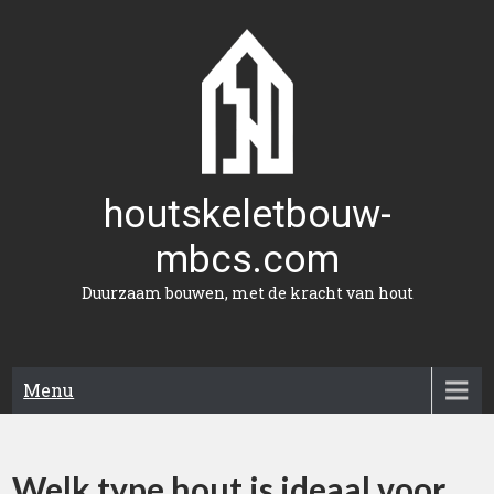
Naar
de
inhoud
gaan
houtskeletbouw-
mbcs.com
Duurzaam bouwen, met de kracht van hout
Menu
Welk type hout is ideaal voor