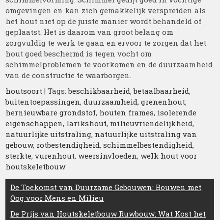
omgevingen en kan zich gemakkelijk verspreiden als
het hout niet op de juiste manier wordt behandeld of
geplaatst. Het is daarom van groot belang om
zorgvuldig te werk te gaan en ervoor te zorgen dat het
hout goed beschermd is tegen vocht om
schimmelproblemen te voorkomen en de duurzaamheid
van de constructie te waarborgen.
houtsoort
| Tags:
beschikbaarheid
,
betaalbaarheid
,
buitentoepassingen
,
duurzaamheid
,
grenenhout
,
hernieuwbare grondstof
,
houten frames
,
isolerende
eigenschappen
,
larikshout
,
milieuvriendelijkheid
,
natuurlijke uitstraling
,
natuurlijke uitstraling van
gebouw
,
rotbestendigheid
,
schimmelbestendigheid
,
sterkte
,
vurenhout
,
weersinvloeden
,
welk hout voor
houtskeletbouw
Berichtnavigatie
De Toekomst van Duurzame Gebouwen: Bouwen met
Oog voor Mens en Milieu
De Prijs van Houtskeletbouw Ruwbouw: Wat Kost het