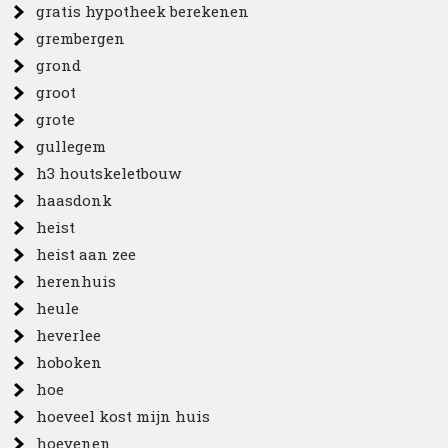
gratis hypotheek berekenen
grembergen
grond
groot
grote
gullegem
h3 houtskeletbouw
haasdonk
heist
heist aan zee
herenhuis
heule
heverlee
hoboken
hoe
hoeveel kost mijn huis
hoevenen