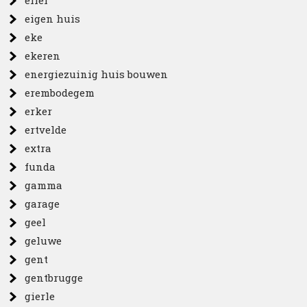
eifel
eigen huis
eke
ekeren
energiezuinig huis bouwen
erembodegem
erker
ertvelde
extra
funda
gamma
garage
geel
geluwe
gent
gentbrugge
gierle