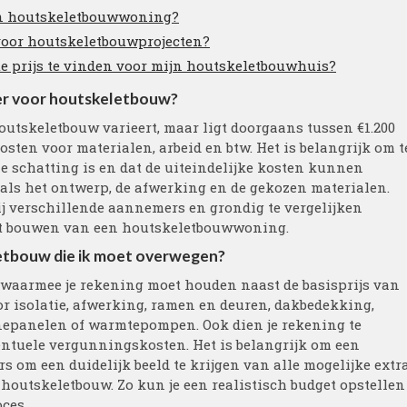
en houtskeletbouwwoning?
 voor houtskeletbouwprojecten?
ste prijs te vinden voor mijn houtskeletbouwhuis?
ter voor houtskeletbouw?
outskeletbouw varieert, maar ligt doorgaans tussen €1.200
 kosten voor materialen, arbeid en btw. Het is belangrijk om t
e schatting is en dat de uiteindelijke kosten kunnen
oals het ontwerp, de afwerking en de gekozen materialen.
bij verschillende aannemers en grondig te vergelijken
et bouwen van een houtskeletbouwwoning.
letbouw die ik moet overwegen?
n waarmee je rekening moet houden naast de basisprijs van
oor isolatie, afwerking, ramen en deuren, dakbedekking,
nnepanelen of warmtepompen. Ook dien je rekening te
entuele vergunningskosten. Het is belangrijk om een
rs om een duidelijk beeld te krijgen van alle mogelijke extr
houtskeletbouw. Zo kun je een realistisch budget opstellen
ces.