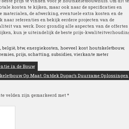
e beste prijs te vinden voor je houtskeletbouwhuis. Om dit te
totale kosten te kijken, maar ook naar de specificaties en
kte materialen, de afwerking, eventuele extra kosten en de
k naar referenties en bekijk eerdere projecten van de
iteit van werk. Door grondig alle aspecten van de offertes
ijken, kun je uiteindelijk de beste prijs-kwaliteitverhoudin
d
,
belgië
,
btw
,
energiekosten
,
hoeveel kost houtskeletbouw
,
remies
,
prijs
,
schatting
,
subsidies
,
vierkante meter
ëntie in de Bouw
keletbouw Op Maat: Ontdek Dupac’s Duurzame Oplossingen
ste velden zijn gemarkeerd met
*