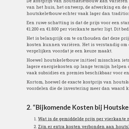
De kostprijs van houtskeletbouw kan variëren 
van het huis, het ontwerp, de afwerking en de 
houtskeletbouw echter vaak lager dan traditi
Een ruwe schatting is dat de prijs voor een s
€1.200 en €1.800 per vierkante meter ligt. Dit be
Het is belangrijk om te onthouden dat deze prijs
kosten kunnen variëren. Het is verstandig om o
vergelijken voordat je een keuze maakt.
Hoewel houtskeletbouw initieel misschien iet
lagere energiekosten op lange termijn helpen o
vaak subsidies en premies beschikbaar voor e
Kortom, hoewel de exacte kostprijs van houtsk
voordelen die de investering meer dan waard
2. “Bijkomende Kosten bij Houts
Wat is de gemiddelde prijs per vierkante
Zijn er extra kosten verbonden aan hout