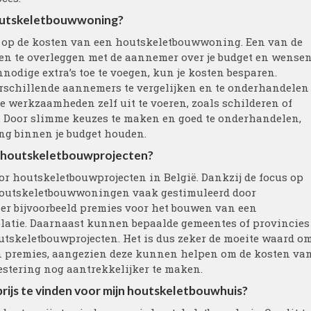
houtskeletbouwwoning?
n op de kosten van een houtskeletbouwwoning. Een van de
en te overleggen met de aannemer over je budget en wensen
nodige extra’s toe te voegen, kun je kosten besparen.
erschillende aannemers te vergelijken en te onderhandelen
e werkzaamheden zelf uit te voeren, zoals schilderen of
. Door slimme keuzes te maken en goed te onderhandelen,
ng binnen je budget houden.
or houtskeletbouwprojecten?
oor houtskeletbouwprojecten in België. Dankzij de focus op
outskeletbouwwoningen vaak gestimuleerd door
 er bijvoorbeeld premies voor het bouwen van een
olatie. Daarnaast kunnen bepaalde gemeentes of provincies
utskeletbouwprojecten. Het is dus zeker de moeite waard o
en premies, aangezien deze kunnen helpen om de kosten va
estering nog aantrekkelijker te maken.
prijs te vinden voor mijn houtskeletbouwhuis?