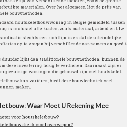
afhankelijk van verschillende factoren, zoals de grootte
gebruikte materialen. Over het algemeen ligt de prijs van
onele bouwmethoden.
tandaard houtskeletbouwwoning in België gemiddeld tussen
drag is inclusief alle kosten, zoals materiaal, arbeid en btw.
indicatie slechts een richtlijn is en dat de uiteindelijke
ffertes op te vragen bij verschillende aannemers en goed t
s duurder lijkt dan traditionele bouwmethoden, kunnen de
m deze investering terug te verdienen. Daarnaast zijn er
nergiezuinige woningen die gebouwd zijn met houtskelet.
eletbouw kan variëren, biedt deze bouwtechniek veel
 kunnen maken.
keletbouw: Waar Moet U Rekening Mee
 meter voor houtskeletbouw?
skeletbouw die ik moet overwegen?