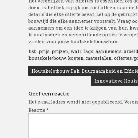
Het vergelijken van offertes is essentieel om d
doen, is het belangrijk om niet alleen naar de 
details die elke offerte bevat. Let op de gebrui
bouwtijd die elke aannemer voorstelt. Vraag oo
aannemers om een idee te krijgen van hun kwal
te analyseren en verschillende opties te vergel
vinden voor jouw houtskeletbouwhuis.
hsb
,
prijs
,
prijzen
,
wat
| Tags:
aannemers
,
arbei
houtskeletbouw
,
kosten
,
materialen
,
offertes
,
p
Berichtnavigatie
Houtskeletbouw Dak: Duurzaamheid en Effici
Innovatieve Houts
Geef een reactie
Het e-mailadres wordt niet gepubliceerd.
Verei
Reactie
*