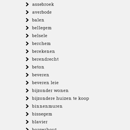
assebroek
averbode
balen
bellegem
belsele
berchem
berekenen
berendrecht
beton
beveren
beveren leie
bijzonder wonen
bijzondere huizen te koop
binnenmuren
bissegem
blavier
borgerhout