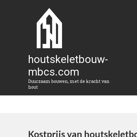
Naar
de
inhoud
gaan
houtskeletbouw-
mbcs.com
Duurzaam bouwen, met de kracht van
hout
Kostprijs van houtskeletb