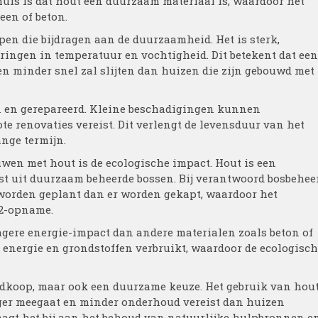
uis is dat hout een duurzaam materiaal is, waardoor het
een of beton.
en die bijdragen aan de duurzaamheid. Het is sterk,
ingen in temperatuur en vochtigheid. Dit betekent dat een
 en minder snel zal slijten dan huizen die zijn gebouwd met
 en gerepareerd. Kleine beschadigingen kunnen
te renovaties vereist. Dit verlengt de levensduur van het
ange termijn.
wen met hout is de ecologische impact. Hout is een
t uit duurzaam beheerde bossen. Bij verantwoord bosbehee
 worden geplant dan er worden gekapt, waardoor het
O2-opname.
gere energie-impact dan andere materialen zoals beton of
 energie en grondstoffen verbruikt, waardoor de ecologisc
edkoop, maar ook een duurzame keuze. Het gebruik van hou
nger meegaat en minder onderhoud vereist dan huizen
agt het bij aan het behoud van natuurlijke hulpbronnen e