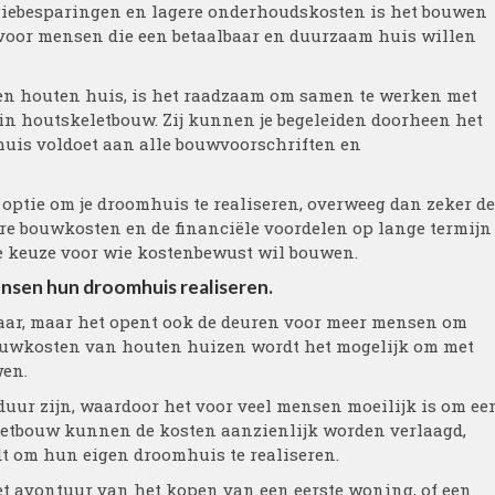
rgiebesparingen en lagere onderhoudskosten is het bouwen
 voor mensen die een betaalbaar en duurzaam huis willen
een houten huis, is het raadzaam om samen te werken met
 in houtskeletbouw. Zij kunnen je begeleiden doorheen het
huis voldoet aan alle bouwvoorschriften en
e optie om je droomhuis te realiseren, overweeg dan zeker de
re bouwkosten en de financiële voordelen op lange termijn
e keuze voor wie kostenbewust wil bouwen.
sen hun droomhuis realiseren.
baar, maar het opent ook de deuren voor meer mensen om
bouwkosten van houten huizen wordt het mogelijk om met
wen.
ur zijn, waardoor het voor veel mensen moeilijk is om ee
letbouw kunnen de kosten aanzienlijk worden verlaagd,
 om hun eigen droomhuis te realiseren.
 het avontuur van het kopen van een eerste woning, of een