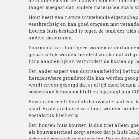
de voordelen van het bouwen van een houten h
langer meegaat dan andere materialen zoals st
Hout heeft van nature uitstekende eigenschapp
veerkrachtig en kan goed omgaan met verander
houten huis bestand is tegen de tand des tijds
andere materialen.
Daarnaast kan hout goed worden onderhouden
gemakkelijk worden hersteld zonder dat dit gro
huis aanzienlijk en vermindert de kosten op l
Een ander aspect van duurzaamheid bij het bou
hernieuwbare grondstof die kan worden geoogs
wordt ervoor gezorgd dat er altijd meer bomen
bosbestand behouden blijft en bijdraagt aan C
Bovendien heeft hout als bouwmateriaal een la
staal. Bij de productie van hout worden minder
voetafdruk kleiner is.
Een houten huis bouwen is dus niet alleen go
als bouwmateriaal zorgt ervoor dat je huis la
gebouwd met andere materialen. Bovendien dra