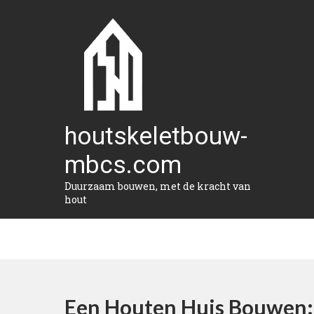
Naar
de
inhoud
gaan
houtskeletbouw-
mbcs.com
Duurzaam bouwen, met de kracht van
hout
Een Houten Huis Bouwen: