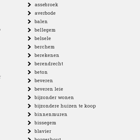
assebroek
averbode
balen
p
bellegem
belsele
berchem
berekenen
berendrecht
beton
r
beveren
beveren leie
bijzonder wonen
bijzondere huizen te koop
binnenmuren
bissegem
blavier
borgerhout