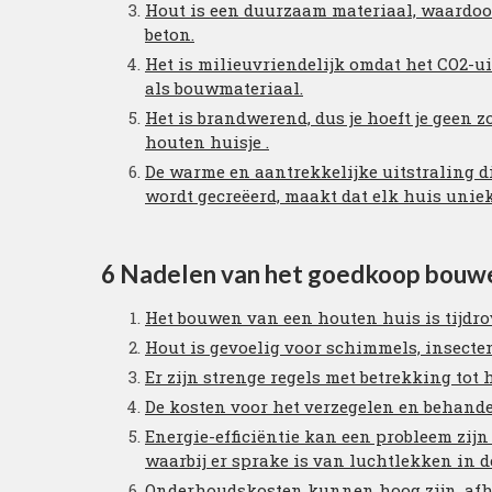
Hout is een duurzaam materiaal, waardoor
beton.
Het is milieuvriendelijk omdat het CO2-ui
als bouwmateriaal.
Het is brandwerend, dus je hoeft je geen
houten huisje .
De warme en aantrekkelijke uitstraling d
wordt gecreëerd, maakt dat elk huis uniek
6 Nadelen van het goedkoop bouwe
Het bouwen van een houten huis is tijdro
Hout is gevoelig voor schimmels, insecte
Er zijn strenge regels met betrekking to
De kosten voor het verzegelen en behande
Energie-efficiëntie kan een probleem zijn 
waarbij er sprake is van luchtlekken in 
Onderhoudskosten kunnen hoog zijn, afha