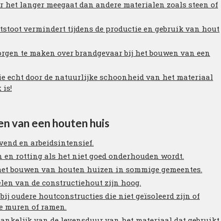
 het langer meegaat dan andere materialen zoals steen of
tstoot vermindert tijdens de productie en gebruik van hout
 zorgen te maken over brandgevaar bij het bouwen van een
ie echt door de natuurlijke schoonheid van het materiaal
 is!
n van een houten huis
vend en arbeidsintensief.
n en rotting als het niet goed onderhouden wordt.
t het bouwen van houten huizen in sommige gemeentes.
len van de constructiehout zijn hoog.
bij oudere houtconstructies die niet geïsoleerd zijn of
de muren of ramen.
nkelijk van de levensduur van het materiaal dat gebruikt