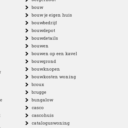
bouw
bouw je eigen huis
bouwbedrijf
bouwdepot
bouwdetails
bouwen
bouwen op een kavel
bouwgrond
bouwknopen
r
bouwkosten woning
broux
brugge
he
bungalow
casco
t
cascohuis
cataloguswoning
n