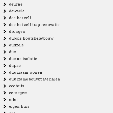
deurne
dewaele
doe het zelf
doe het zelf trap renovatie
drongen
dubois houtskeletbouw
dudzele
dun
dunne isolatie
dupac
duurzaam wonen
duurzame bouwmaterialen
ecohuis
eernegem
eifel
eigen huis