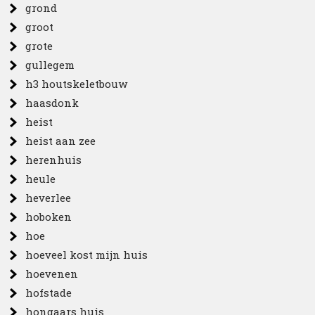
grond
groot
grote
gullegem
h3 houtskeletbouw
haasdonk
heist
heist aan zee
herenhuis
heule
heverlee
hoboken
hoe
hoeveel kost mijn huis
hoevenen
hofstade
hongaars huis