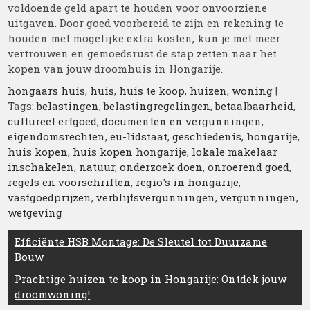
voldoende geld apart te houden voor onvoorziene
uitgaven. Door goed voorbereid te zijn en rekening te
houden met mogelijke extra kosten, kun je met meer
vertrouwen en gemoedsrust de stap zetten naar het
kopen van jouw droomhuis in Hongarije.
hongaars huis
,
huis
,
huis te koop
,
huizen
,
woning
|
Tags:
belastingen
,
belastingregelingen
,
betaalbaarheid
,
cultureel erfgoed
,
documenten en vergunningen
,
eigendomsrechten
,
eu-lidstaat
,
geschiedenis
,
hongarije
,
huis kopen
,
huis kopen hongarije
,
lokale makelaar
inschakelen
,
natuur
,
onderzoek doen
,
onroerend goed
,
regels en voorschriften
,
regio's in hongarije
,
vastgoedprijzen
,
verblijfsvergunningen
,
vergunningen
,
wetgeving
Berichtnavigatie
Efficiënte HSB Montage: De Sleutel tot Duurzame
Bouw
Prachtige huizen te koop in Hongarije: Ontdek jouw
droomwoning!