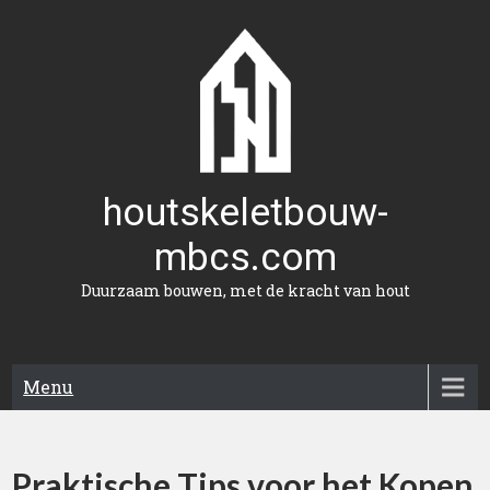
Naar
de
inhoud
gaan
houtskeletbouw-
mbcs.com
Duurzaam bouwen, met de kracht van hout
Menu
Praktische Tips voor het Kopen