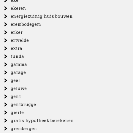
eke
ekeren
energiezuinig huis bouwen
erembodegem
erker
ertvelde
extra
funda
gamma
garage
geel
geluwe
gent
gentbrugge
gierle
gratis hypotheek berekenen
grembergen