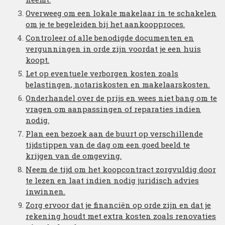
Overweeg om een lokale makelaar in te schakelen
om je te begeleiden bij het aankoopproces.
Controleer of alle benodigde documenten en
vergunningen in orde zijn voordat je een huis
koopt.
Let op eventuele verborgen kosten zoals
belastingen, notariskosten en makelaarskosten.
Onderhandel over de prijs en wees niet bang om te
vragen om aanpassingen of reparaties indien
nodig.
Plan een bezoek aan de buurt op verschillende
tijdstippen van de dag om een goed beeld te
krijgen van de omgeving.
Neem de tijd om het koopcontract zorgvuldig door
te lezen en laat indien nodig juridisch advies
inwinnen.
Zorg ervoor dat je financiën op orde zijn en dat je
rekening houdt met extra kosten zoals renovaties