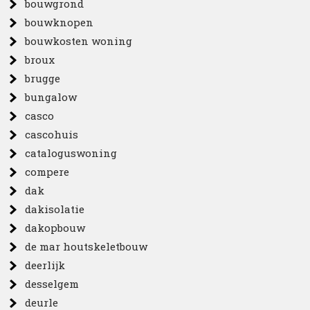
bouwgrond
bouwknopen
bouwkosten woning
broux
brugge
bungalow
casco
cascohuis
cataloguswoning
compere
dak
dakisolatie
dakopbouw
de mar houtskeletbouw
deerlijk
desselgem
deurle