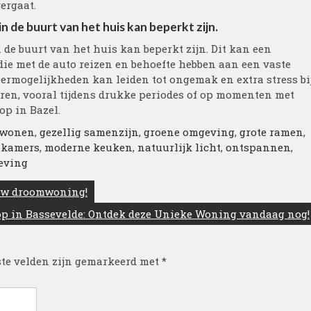
ergaat.
 de buurt van het huis kan beperkt zijn.
de buurt van het huis kan beperkt zijn. Dit kan een
ie met de auto reizen en behoefte hebben aan een vaste
ermogelijkheden kan leiden tot ongemak en extra stress bi
ren, vooral tijdens drukke periodes of op momenten met
op in Bazel.
 wonen
,
gezellig samenzijn
,
groene omgeving
,
grote ramen
,
pkamers
,
moderne keuken
,
natuurlijk licht
,
ontspannen
,
eving
 uw droomwoning!
op in Bassevelde: Ontdek deze Unieke Woning vandaag nog!
ste velden zijn gemarkeerd met
*