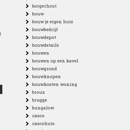
borgerhout
bouw
bouw je eigen huis
bouwbedrijf
j
bouwdepot
bouwdetails
bouwen
bouwen op een kavel
bouwgrond
bouwknopen
bouwkosten woning
broux
brugge
bungalow
casco
cascohuis