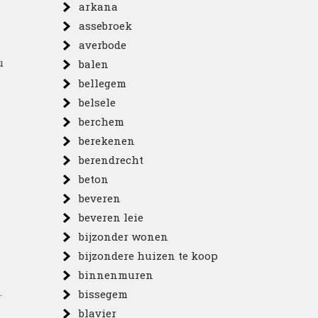
arkana
assebroek
averbode
u
balen
bellegem
belsele
berchem
berekenen
berendrecht
beton
beveren
beveren leie
bijzonder wonen
bijzondere huizen te koop
binnenmuren
.
bissegem
blavier