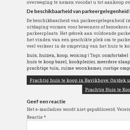
overweging te nemen voordat u tot aankoop ov
De beschikbaarheid van parkeergelegenheid in
De beschikbaarheid van parkeergelegenheid in 
uitdaging vormen voor bewoners of bezoekers d
parkeerplaats. Het gebrek aan voldoende parke
het vinden van een geschikte plek om te parke
veel verkeer in de omgeving van het huis te ko
huis
,
huizen
,
koop
,
woning
| Tags:
comfortabel
huis te koop bazel
,
kookplezier
,
meerdere slaa
prachtige tuin
,
ruime woonkamer
,
rustige omg
Berichtnavigatie
Prachtig huis te koop in Bavikhove: Ontdek
Prachtig Huis te Ko
Geef een reactie
Het e-mailadres wordt niet gepubliceerd.
Verei
Reactie
*