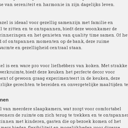
e van sereniteit en harmonie in zijn dagelijks leven.
zel is ideaal voor gezellig samenzijn met familie en
 te zitten en te ontspannen, biedt deze woonkamer de
erinneringen en het genieten van quality time samen. Of he
rd of ontspannen momenten op de bank, deze ruime
armte en gezelligheid centraal staan.
el is een ware pro voor liefhebbers van koken. Met strakke
erkruimte, biedt deze keuken het perfecte decor voor
 bent of gewoon graag experimenteert in de keuken, deze
ijke gerechten te bereiden en onvergetelijke maaltijden te
onen
el van meerdere slaapkamers, wat zorgt voor comfortabel
oners de ruimte om zich terug te trekken en te ontspanne
ezinnen met kinderen, gasten die op bezoek komen of het
mers bieden flexibiliteit en mogelijkheden voor diverse