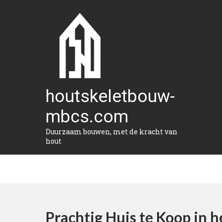
Naar
de
inhoud
gaan
houtskeletbouw-
mbcs.com
Duurzaam bouwen, met de kracht van
hout
Prachtig Huis te Koop in 