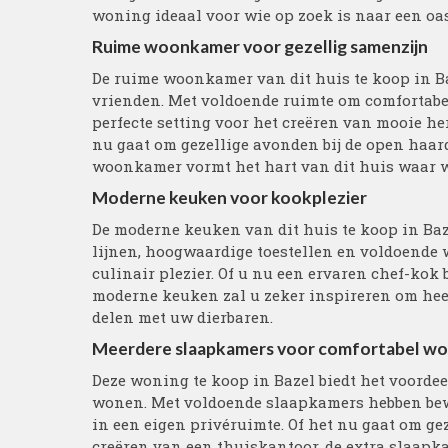
woning ideaal voor wie op zoek is naar een oas
Ruime woonkamer voor gezellig samenzijn
De ruime woonkamer van dit huis te koop in Ba
vrienden. Met voldoende ruimte om comfortabel
perfecte setting voor het creëren van mooie h
nu gaat om gezellige avonden bij de open haa
woonkamer vormt het hart van dit huis waar w
Moderne keuken voor kookplezier
De moderne keuken van dit huis te koop in Baz
lijnen, hoogwaardige toestellen en voldoende w
culinair plezier. Of u nu een ervaren chef-kok
moderne keuken zal u zeker inspireren om heerl
delen met uw dierbaren.
Meerdere slaapkamers voor comfortabel w
Deze woning te koop in Bazel biedt het voorde
wonen. Met voldoende slaapkamers hebben bew
in een eigen privéruimte. Of het nu gaat om g
creëren van een thuiskantoor, de extra slaapka