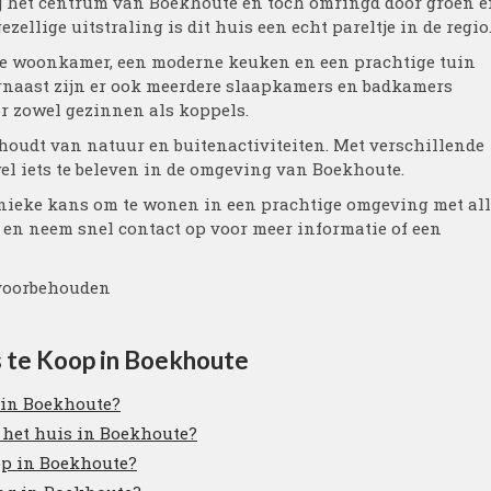
j het centrum van Boekhoute en toch omringd door groen e
zellige uitstraling is dit huis een echt pareltje in de regio
hte woonkamer, een moderne keuken en een prachtige tuin
arnaast zijn er ook meerdere slaapkamers en badkamers
r zowel gezinnen als koppels.
 houdt van natuur en buitenactiviteiten. Met verschillende
 wel iets te beleven in de omgeving van Boekhoute.
unieke kans om te wonen in een prachtige omgeving met al
et en neem snel contact op voor meer informatie of een
 voorbehouden
s te Koop in Boekhoute
p in Boekhoute?
 het huis in Boekhoute?
oop in Boekhoute?