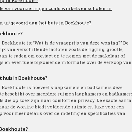
ing in Boekhoute?
hte van voorzieningen zoals winkels en scholen in
en uitgevoerd aan het huis in Boekhoute?
Boekhoute?
n Boekhoute is: “Wat is de vraagprijs van deze woning?” De
jk van verschillende factoren zoals de ligging, grootte,
aan te raden om contact op te nemen met de makelaar of
ijs en eventuele bijkomende informatie over de verkoop van
 huis in Boekhoute?
in Boekhoute is hoeveel slaapkamers en badkamers deze
ute beschikt over meerdere ruime slaapkamers en badkamers
s die op zoek zijn naar comfort en privacy. De exacte aanta
aar de woning biedt voldoende ruimte en luxe voor een
oor meer details over de indeling en specificaties van
in Boekhoute?