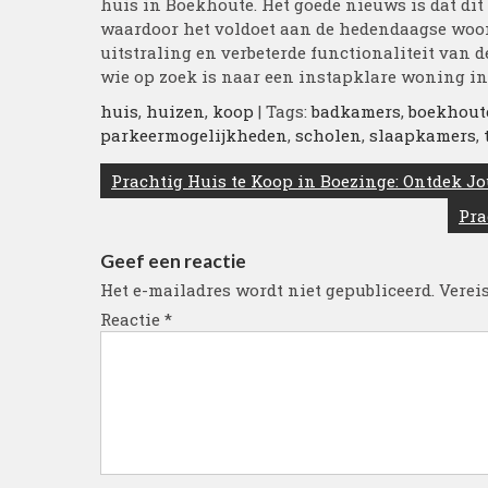
huis in Boekhoute. Het goede nieuws is dat di
waardoor het voldoet aan de hedendaagse woon
uitstraling en verbeterde functionaliteit van 
wie op zoek is naar een instapklare woning i
huis
,
huizen
,
koop
| Tags:
badkamers
,
boekhout
parkeermogelijkheden
,
scholen
,
slaapkamers
,
Berichtnavigatie
Prachtig Huis te Koop in Boezinge: Ontdek 
Pra
Geef een reactie
Het e-mailadres wordt niet gepubliceerd.
Verei
Reactie
*