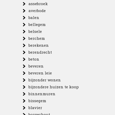
assebroek
averbode
balen
bellegem
belsele
berchem
berekenen
berendrecht
beton
beveren
beveren leie
bijzonder wonen
bijzondere huizen te koop
binnenmuren
bissegem
blavier
borgerhout