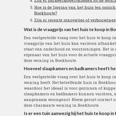
Zijn er parkeermogelijkheden bij de won
Hoe is de ligging van het huis ten opzic
Boekhoute?
Zijn er recente renovaties of verbouwing
Wat is de vraagprijs van het huis te koop in 
Een veelgestelde vraag over het huis te koop i
vraagprijs van het huis kan variëren afhankeli
staat van onderhoud en voorzieningen. Het is 
eigenaar van het huis voor de actuele vraagpr
deze woning in Boekhoute.
Hoeveel slaapkamers en badkamers heeft het
Een veelgestelde vraag over het huis te koop 
woning heeft. Het betreffende huis in Boekho
waardoor het ideaal is voor gezinnen of koppel
slaapkamers en badkamers kunnen variëren, m
aangenaam woongenot. Neem gerust contact op v
deze charmante woning in Boekhoute.
Is er een tuin aanwezig bij het huis te koop 