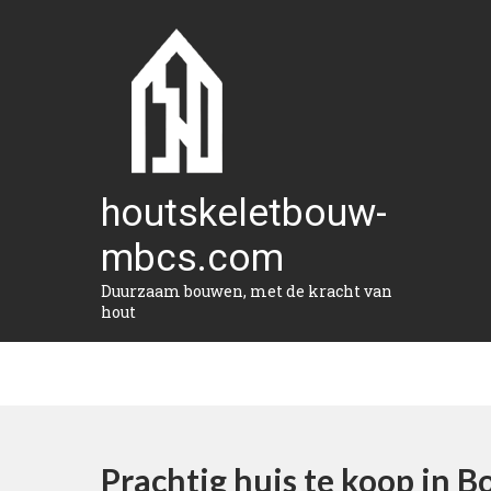
Naar
de
inhoud
gaan
houtskeletbouw-
mbcs.com
Duurzaam bouwen, met de kracht van
hout
Prachtig huis te koop in 