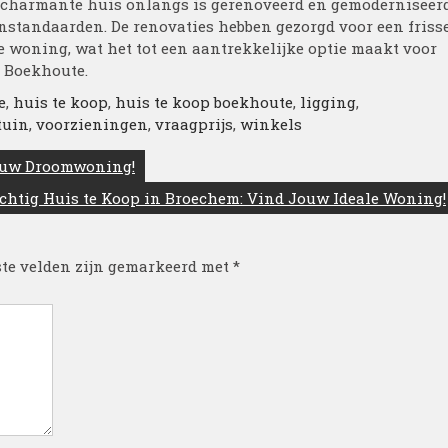
t charmante huis onlangs is gerenoveerd en gemoderniseerd
standaarden. De renovaties hebben gezorgd voor een friss
de woning, wat het tot een aantrekkelijke optie maakt voor
n Boekhoute.
e
,
huis te koop
,
huis te koop boekhoute
,
ligging
,
tuin
,
voorzieningen
,
vraagprijs
,
winkels
Jouw Droomwoning!
chtig Huis te Koop in Broechem: Vind Jouw Ideale Woning!
ste velden zijn gemarkeerd met
*