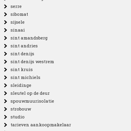
serre
sibomat
sijsele
sinaai
sint amandsberg
sint andries
sint denijs
sint denijs westrem
sint kruis
sint michiels
sleidinge
sleutel op de deur
spouwmuurisolatie
strobouw
studio
tarieven aankoopmakelaar