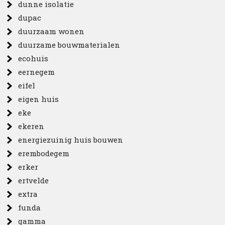
dunne isolatie
dupac
duurzaam wonen
duurzame bouwmaterialen
ecohuis
eernegem
eifel
eigen huis
eke
ekeren
energiezuinig huis bouwen
erembodegem
erker
ertvelde
extra
funda
gamma