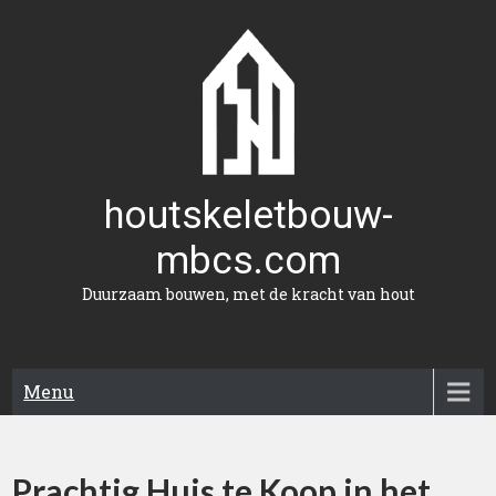
Naar
de
inhoud
gaan
houtskeletbouw-
mbcs.com
Duurzaam bouwen, met de kracht van hout
Menu
Prachtig Huis te Koop in het