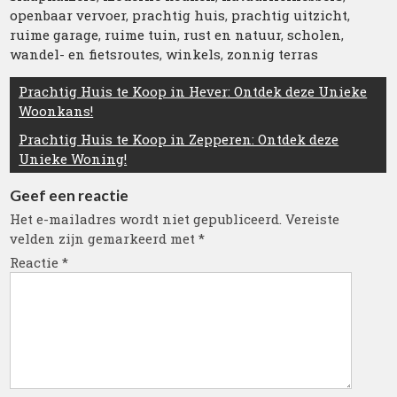
openbaar vervoer
,
prachtig huis
,
prachtig uitzicht
,
ruime garage
,
ruime tuin
,
rust en natuur
,
scholen
,
wandel- en fietsroutes
,
winkels
,
zonnig terras
Berichtnavigatie
Prachtig Huis te Koop in Hever: Ontdek deze Unieke
Woonkans!
Prachtig Huis te Koop in Zepperen: Ontdek deze
Unieke Woning!
Geef een reactie
Het e-mailadres wordt niet gepubliceerd.
Vereiste
velden zijn gemarkeerd met
*
Reactie
*