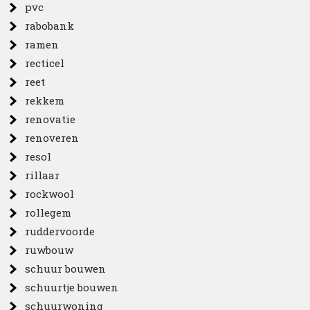
pvc
rabobank
ramen
recticel
reet
rekkem
renovatie
renoveren
resol
rillaar
rockwool
rollegem
ruddervoorde
ruwbouw
schuur bouwen
schuurtje bouwen
schuurwoning