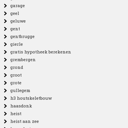
garage
geel
geluwe
gent
gentbrugge
gierle
gratis hypotheek berekenen
grembergen
grond
groot
grote
gullegem
h3 houtskeletbouw
haasdonk
heist
heist aan zee