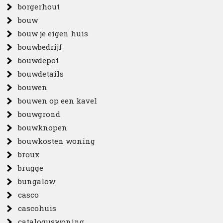
borgerhout
bouw
bouw je eigen huis
bouwbedrijf
bouwdepot
bouwdetails
bouwen
bouwen op een kavel
bouwgrond
bouwknopen
bouwkosten woning
broux
brugge
bungalow
casco
cascohuis
cataloguswoning