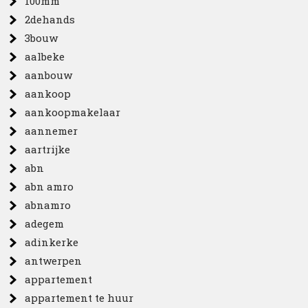
100mm
2dehands
3bouw
aalbeke
aanbouw
aankoop
aankoopmakelaar
aannemer
aartrijke
abn
abn amro
abnamro
adegem
adinkerke
antwerpen
appartement
appartement te huur