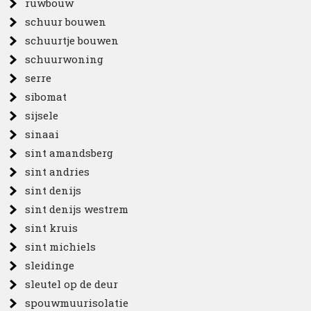
ruwbouw
schuur bouwen
schuurtje bouwen
schuurwoning
serre
sibomat
sijsele
sinaai
sint amandsberg
sint andries
sint denijs
sint denijs westrem
sint kruis
sint michiels
sleidinge
sleutel op de deur
spouwmuurisolatie