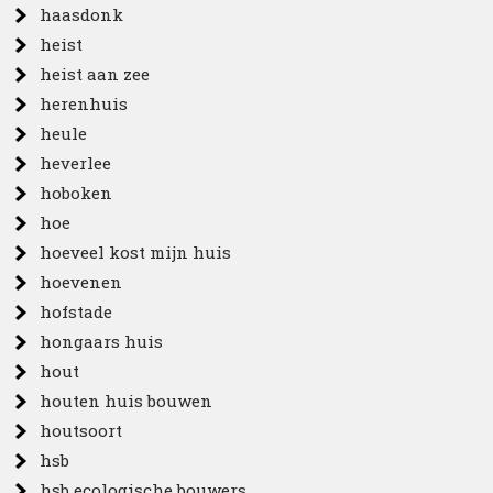
haasdonk
heist
heist aan zee
herenhuis
heule
heverlee
hoboken
hoe
hoeveel kost mijn huis
hoevenen
hofstade
hongaars huis
hout
houten huis bouwen
houtsoort
hsb
hsb ecologische bouwers