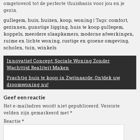
omgetoverd tot de perfecte thuisbasis voor jou en je
gezin.
gullegem
,
huis
,
huizen
,
koop
,
woning
| Tags:
comfort
,
gezinnen
,
gunstige ligging
,
huis te koop gullegem
,
koppels
,
meerdere slaapkamers
,
moderne afwerkingen
,
ruime en lichte woning
,
rustige en groene omgeving
,
scholen
,
tuin
,
winkels
Berichtnavigatie
Innovatief Concept: Sociale Woning Zonder
Wachttijd Realiteit Maken
Prachtig huis te koop in Zwijnaarde: Ontdek uw
droomwoning nu!
Geef een reactie
Het e-mailadres wordt niet gepubliceerd.
Vereiste
velden zijn gemarkeerd met
*
Reactie
*