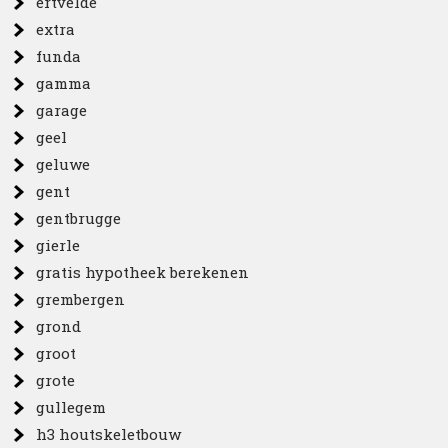
ertvelde
extra
funda
gamma
garage
geel
geluwe
gent
gentbrugge
gierle
gratis hypotheek berekenen
grembergen
grond
groot
grote
gullegem
h3 houtskeletbouw