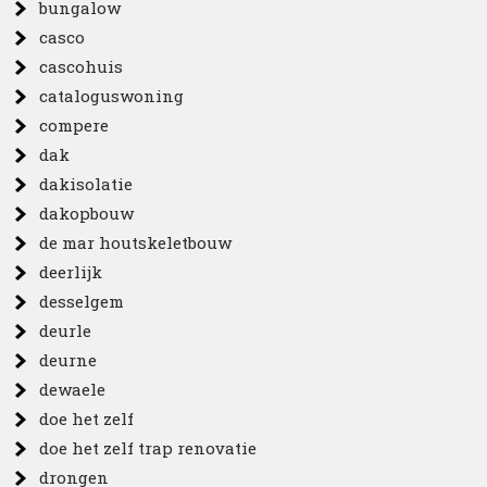
bungalow
casco
cascohuis
cataloguswoning
compere
dak
dakisolatie
dakopbouw
de mar houtskeletbouw
deerlijk
desselgem
deurle
deurne
dewaele
doe het zelf
doe het zelf trap renovatie
drongen