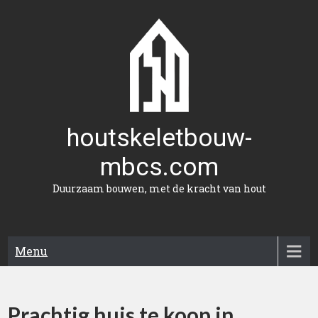
Naar
de
inhoud
gaan
houtskeletbouw-
mbcs.com
Duurzaam bouwen, met de kracht van hout
Menu
Prachtig huis te koop in