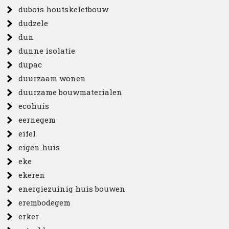
dubois houtskeletbouw
dudzele
dun
dunne isolatie
dupac
duurzaam wonen
duurzame bouwmaterialen
ecohuis
eernegem
eifel
eigen huis
eke
ekeren
energiezuinig huis bouwen
erembodegem
erker