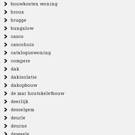
bouwkosten woning
broux
brugge
bungalow
casco
cascohuis
cataloguswoning
compere
dak
dakisolatie
dakopbouw
de mar houtskeletbouw
deerlijk
desselgem
deurle
deurne
dewaele