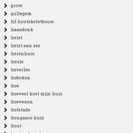
grote
gullegem
h3 houtskeletbouw
haasdonk
heist
heist aan zee
herenhuis
heule
heverlee
hoboken
hoe
hoeveel kost mijn huis
hoevenen
hofstade
hongaars huis
hout