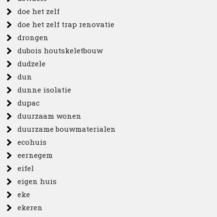
doe het zelf
doe het zelf trap renovatie
drongen
dubois houtskeletbouw
dudzele
dun
dunne isolatie
dupac
duurzaam wonen
duurzame bouwmaterialen
ecohuis
eernegem
eifel
eigen huis
eke
ekeren