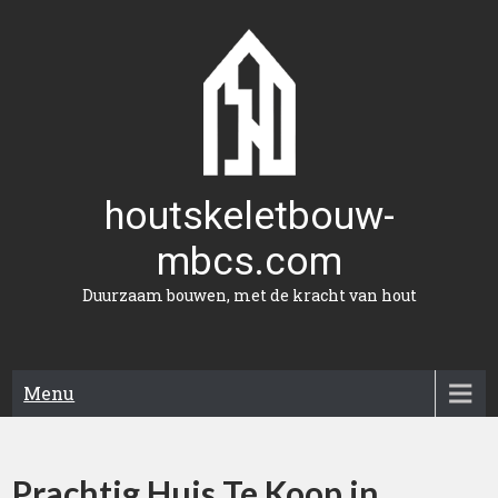
Naar
de
inhoud
gaan
houtskeletbouw-
mbcs.com
Duurzaam bouwen, met de kracht van hout
Menu
Prachtig Huis Te Koop in