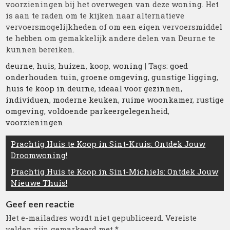
voorzieningen bij het overwegen van deze woning. Het
is aan te raden om te kijken naar alternatieve
vervoersmogelijkheden of om een eigen vervoersmiddel
te hebben om gemakkelijk andere delen van Deurne te
kunnen bereiken.
deurne
,
huis
,
huizen
,
koop
,
woning
| Tags:
goed
onderhouden tuin
,
groene omgeving
,
gunstige ligging
,
huis te koop in deurne
,
ideaal voor gezinnen
,
individuen
,
moderne keuken
,
ruime woonkamer
,
rustige
omgeving
,
voldoende parkeergelegenheid
,
voorzieningen
Berichtnavigatie
Prachtig Huis te Koop in Sint-Kruis: Ontdek Jouw
Droomwoning!
Prachtig Huis te Koop in Sint-Michiels: Ontdek Jouw
Nieuwe Thuis!
Geef een reactie
Het e-mailadres wordt niet gepubliceerd.
Vereiste
velden zijn gemarkeerd met
*