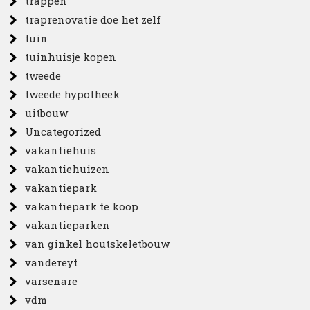
trappen
traprenovatie doe het zelf
tuin
tuinhuisje kopen
tweede
tweede hypotheek
uitbouw
Uncategorized
vakantiehuis
vakantiehuizen
vakantiepark
vakantiepark te koop
vakantieparken
van ginkel houtskeletbouw
vandereyt
varsenare
vdm