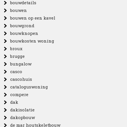
bouwdetails
bouwen
bouwen op een kavel
bouwgrond
bouwknopen
bouwkosten woning
broux
brugge
bungalow
casco
cascohuis
cataloguswoning
compere
dak
dakisolatie
dakopbouw
de mar houtskeletbouw