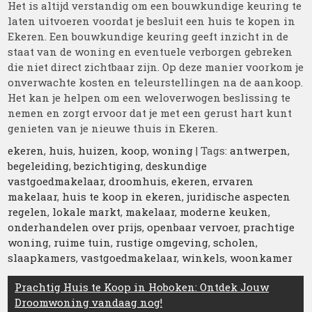
Het is altijd verstandig om een bouwkundige keuring te
laten uitvoeren voordat je besluit een huis te kopen in
Ekeren. Een bouwkundige keuring geeft inzicht in de
staat van de woning en eventuele verborgen gebreken
die niet direct zichtbaar zijn. Op deze manier voorkom je
onverwachte kosten en teleurstellingen na de aankoop.
Het kan je helpen om een weloverwogen beslissing te
nemen en zorgt ervoor dat je met een gerust hart kunt
genieten van je nieuwe thuis in Ekeren.
ekeren
,
huis
,
huizen
,
koop
,
woning
| Tags:
antwerpen
,
begeleiding
,
bezichtiging
,
deskundige
vastgoedmakelaar
,
droomhuis
,
ekeren
,
ervaren
makelaar
,
huis te koop in ekeren
,
juridische aspecten
regelen
,
lokale markt
,
makelaar
,
moderne keuken
,
onderhandelen over prijs
,
openbaar vervoer
,
prachtige
woning
,
ruime tuin
,
rustige omgeving
,
scholen
,
slaapkamers
,
vastgoedmakelaar
,
winkels
,
woonkamer
Berichtnavigatie
Prachtig Huis te Koop in Hoboken: Ontdek Jouw
Droomwoning vandaag nog!