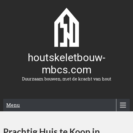
Naar
de
inhoud
gaan
houtskeletbouw-
mbcs.com
Duurzaam bouwen, met de kracht van hout
Menu
Prachtig Huis te Koop in