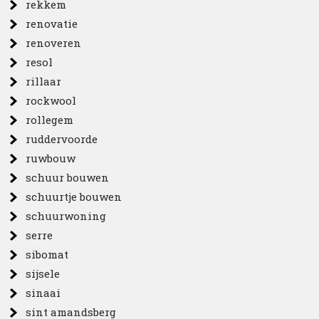
rekkem
renovatie
renoveren
resol
rillaar
rockwool
rollegem
ruddervoorde
ruwbouw
schuur bouwen
schuurtje bouwen
schuurwoning
serre
sibomat
sijsele
sinaai
sint amandsberg