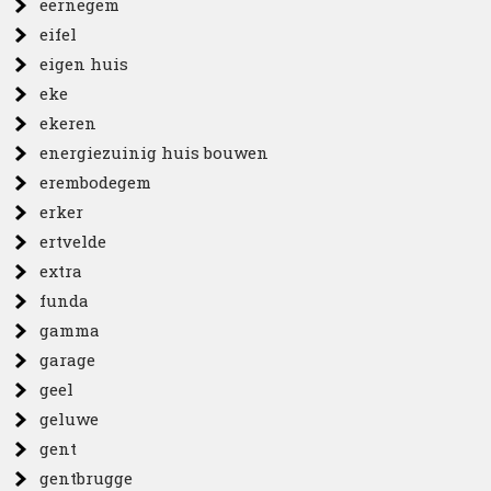
eernegem
eifel
eigen huis
eke
ekeren
energiezuinig huis bouwen
erembodegem
erker
ertvelde
extra
funda
gamma
garage
geel
geluwe
gent
gentbrugge