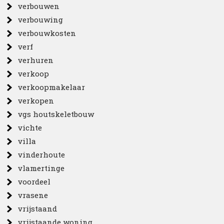
verbouwen
verbouwing
verbouwkosten
verf
verhuren
verkoop
verkoopmakelaar
verkopen
vgs houtskeletbouw
vichte
villa
vinderhoute
vlamertinge
voordeel
vrasene
vrijstaand
vrijstaande woning