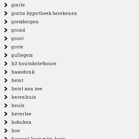
gierle
gratis hypotheek berekenen
grembergen
grond
groot
grote
gullegem
h3 houtskeletbouw
haasdonk
heist
heist aan zee
herenhuis
heule
heverlee
hoboken
hoe
hoeveel kost mijn huis