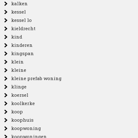
kalken
kessel
kessel lo
kieldrecht
kind
kinderen
kingspan
klein
kleine
kleine prefab woning
klinge
koersel
koolkerke
koop
koophuis
koopwoning
koopwoningen