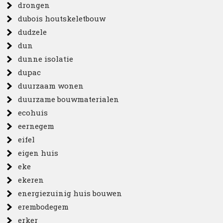
drongen
dubois houtskeletbouw
dudzele
dun
dunne isolatie
dupac
duurzaam wonen
duurzame bouwmaterialen
ecohuis
eernegem
eifel
eigen huis
eke
ekeren
energiezuinig huis bouwen
erembodegem
erker