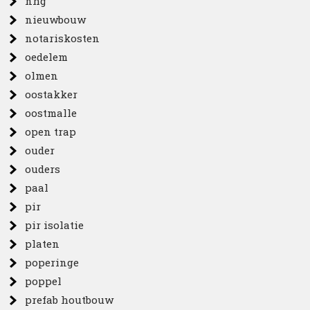
nhg
nieuwbouw
notariskosten
oedelem
olmen
oostakker
oostmalle
open trap
ouder
ouders
paal
pir
pir isolatie
platen
poperinge
poppel
prefab houtbouw