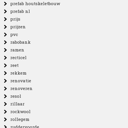
prefab houtskeletbouw
prefab nl
prijs
prijzen
pvc
rabobank
ramen
recticel
reet
rekkem
renovatie
renoveren
resol
rillaar
rockwool
rollegem
ruddervoorde