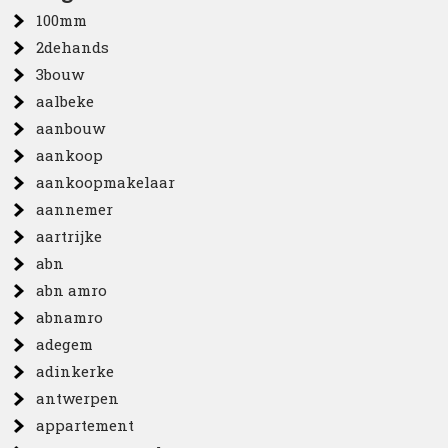
100mm
2dehands
3bouw
aalbeke
aanbouw
aankoop
aankoopmakelaar
aannemer
aartrijke
abn
abn amro
abnamro
adegem
adinkerke
antwerpen
appartement