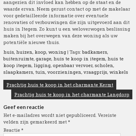
aangezien dit invloed kan hebben op de staat en de
waarde ervan. Neem gerust contact op met de makelaar
voor gedetailleerde informatie over eventuele
renovaties of verbouwingen die zijn uitgevoerd aan dit
huis in Itegem. Zo kunt u een weloverwogen beslissing
maken bij het overwegen van deze woning als uw
potentiële nieuwe thuis.
huis
,
huizen
,
koop
,
woning
| Tags:
badkamers
,
buitenruimte
,
garage
,
huis te koop in itegem
,
huis te
koop itegem
,
ligging
,
openbaar vervoer
,
scholen
,
slaapkamers
,
tuin
,
voorzieningen
,
vraagprijs
,
winkels
Berichtnavigatie
Prachtig huis te koop in het charmante Kermt
Prachtig huis te koop in het charmante Langdorp
Geef een reactie
Het e-mailadres wordt niet gepubliceerd.
Vereiste
velden zijn gemarkeerd met
*
Reactie
*