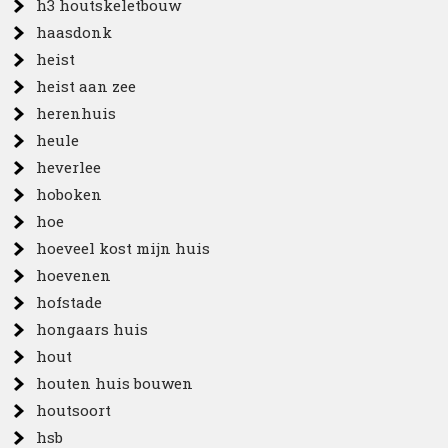
h3 houtskeletbouw
haasdonk
heist
heist aan zee
herenhuis
heule
heverlee
hoboken
hoe
hoeveel kost mijn huis
hoevenen
hofstade
hongaars huis
hout
houten huis bouwen
houtsoort
hsb