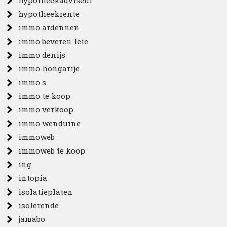
hypotheekadviseur
hypotheekrente
immo ardennen
immo beveren leie
immo denijs
immo hongarije
immo s
immo te koop
immo verkoop
immo wenduine
immoweb
immoweb te koop
ing
intopia
isolatieplaten
isolerende
jamabo