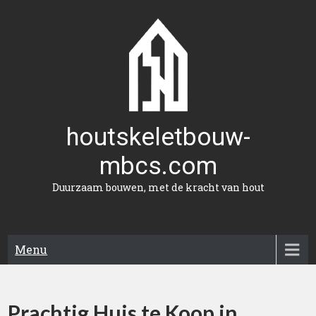
Naar
de
inhoud
gaan
houtskeletbouw-
mbcs.com
Duurzaam bouwen, met de kracht van hout
Menu
Prachtig Huis te Koop in