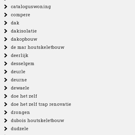
cataloguswoning
compere
dak
dakisolatie
dakopbouw
de mar houtskeletbouw
deerlijk
desselgem
deurle
deurne
dewaele
doe het zelf
doe het zelf trap renovatie
drongen
dubois houtskeletbouw
dudzele