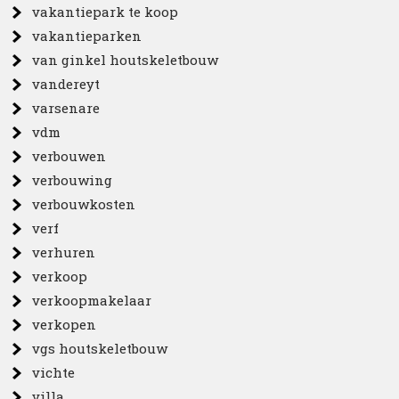
vakantiepark te koop
vakantieparken
van ginkel houtskeletbouw
vandereyt
varsenare
vdm
verbouwen
verbouwing
verbouwkosten
verf
verhuren
verkoop
verkoopmakelaar
verkopen
vgs houtskeletbouw
vichte
villa