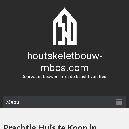
Naar
de
inhoud
gaan
houtskeletbouw-
mbcs.com
Duurzaam bouwen, met de kracht van hout
Menu
Prachtig Huis te Koop in