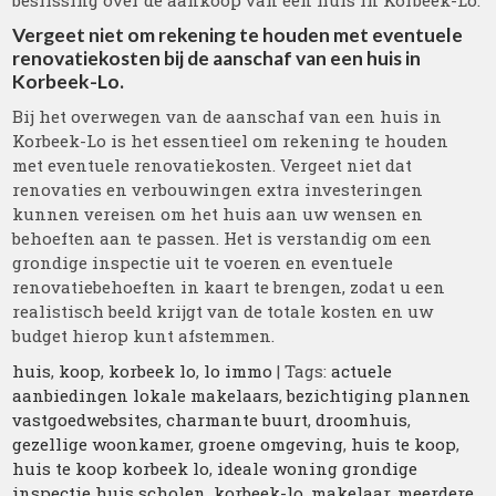
beslissing over de aankoop van een huis in Korbeek-Lo.
Vergeet niet om rekening te houden met eventuele
renovatiekosten bij de aanschaf van een huis in
Korbeek-Lo.
Bij het overwegen van de aanschaf van een huis in
Korbeek-Lo is het essentieel om rekening te houden
met eventuele renovatiekosten. Vergeet niet dat
renovaties en verbouwingen extra investeringen
kunnen vereisen om het huis aan uw wensen en
behoeften aan te passen. Het is verstandig om een
grondige inspectie uit te voeren en eventuele
renovatiebehoeften in kaart te brengen, zodat u een
realistisch beeld krijgt van de totale kosten en uw
budget hierop kunt afstemmen.
huis
,
koop
,
korbeek lo
,
lo immo
| Tags:
actuele
aanbiedingen lokale makelaars
,
bezichtiging plannen
vastgoedwebsites
,
charmante buurt
,
droomhuis
,
gezellige woonkamer
,
groene omgeving
,
huis te koop
,
huis te koop korbeek lo
,
ideale woning grondige
inspectie huis scholen
,
korbeek-lo
,
makelaar
,
meerdere