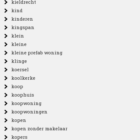
kieldrecht
kind
kinderen
kingspan
klein
kleine
kleine prefab woning
klinge
koersel
koolkerke
koop
koophuis
koopwoning
koopwoningen
kopen
kopen zonder makelaar
kopers