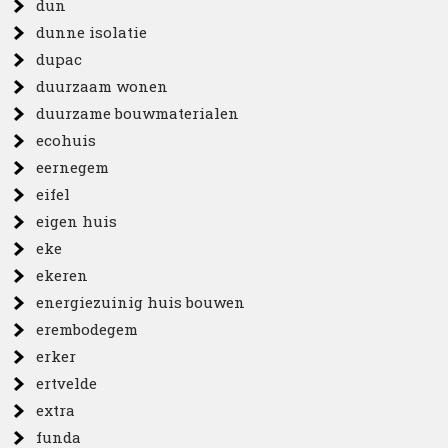
dun
dunne isolatie
dupac
duurzaam wonen
duurzame bouwmaterialen
ecohuis
eernegem
eifel
eigen huis
eke
ekeren
energiezuinig huis bouwen
erembodegem
erker
ertvelde
extra
funda