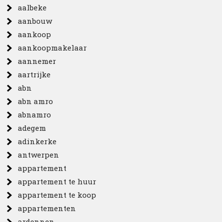
aalbeke
aanbouw
aankoop
aankoopmakelaar
aannemer
aartrijke
abn
abn amro
abnamro
adegem
adinkerke
antwerpen
appartement
appartement te huur
appartement te koop
appartementen
ardennen