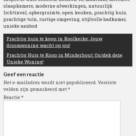
slaapkamers
,
moderne afwerkingen
,
natuurlijk
lichtinval
,
opbergruimte
,
open keuken
,
prachtig huis
,
prachtige tuin
,
rustige omgeving
,
stijlvolle badkamer
,
unieke aanbod
Berichtnavigatie
Prachtig huis te koop in Koolkerke: Jouw
droomwoning wacht op jou!
Prachtig Huis te Koop in Minderhout: Ontdek deze
Unieke Woning!
Geef een reactie
Het e-mailadres wordt niet gepubliceerd.
Vereiste
velden zijn gemarkeerd met
*
Reactie
*