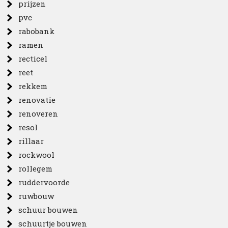
prijzen
pvc
rabobank
ramen
recticel
reet
rekkem
renovatie
renoveren
resol
rillaar
rockwool
rollegem
ruddervoorde
ruwbouw
schuur bouwen
schuurtje bouwen