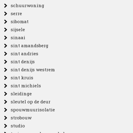
schuurwoning
serre
sibomat
sijsele
sinaai
sint amandsberg
sint andries
sint denijs
sint denijs westrem
sint kruis
sint michiels
sleidinge
sleutel op de deur
spouwmuurisolatie
strobouw
studio