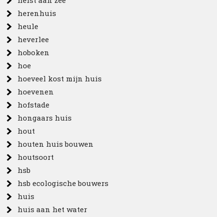
heist aan zee
herenhuis
heule
heverlee
hoboken
hoe
hoeveel kost mijn huis
hoevenen
hofstade
hongaars huis
hout
houten huis bouwen
houtsoort
hsb
hsb ecologische bouwers
huis
huis aan het water