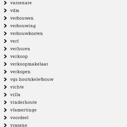
varsenare
vdm
verbouwen
verbouwing
verbouwkosten
verf
verhuren
verkoop
verkoopmakelaar
verkopen
vgs houtskeletbouw
vichte
villa
vinderhoute
vlamertinge
voordeel
vrasene