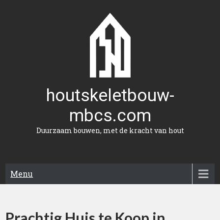
Naar
de
inhoud
gaan
houtskeletbouw-
mbcs.com
Duurzaam bouwen, met de kracht van hout
Menu
Prachtig Huis te Koop in