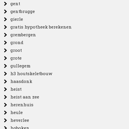
gent
gentbrugge
gierle
gratis hypotheek berekenen
grembergen
grond
groot
grote
gullegem
h3 houtskeletbouw
haasdonk
heist
heist aan zee
herenhuis
heule
heverlee
hoboken