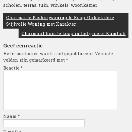
scholen
,
terras
,
tuin
,
winkels
,
woonkamer
Berichtnavigatie
Charmante Pastorijwoning te Koop: Ontdek deze
Stijlvolle Woning met Karakter
Charmant huis te koop in het groene Kumtich
Geef een reactie
Het e-mailadres wordt niet gepubliceerd.
Vereiste
velden zijn gemarkeerd met
*
Reactie
*
Naam
*