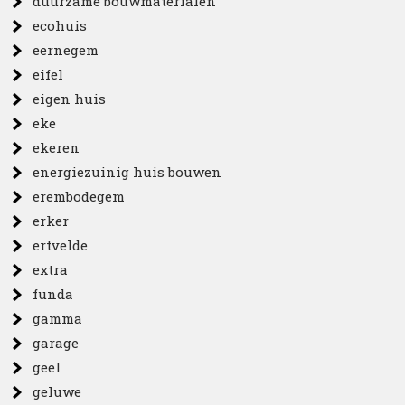
duurzame bouwmaterialen
ecohuis
eernegem
eifel
eigen huis
eke
ekeren
energiezuinig huis bouwen
erembodegem
erker
ertvelde
extra
funda
gamma
garage
geel
geluwe