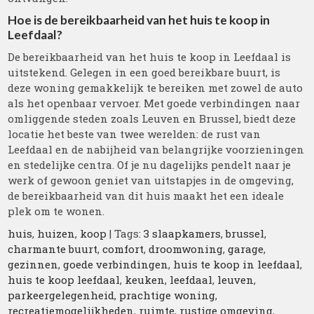
Hoe is de bereikbaarheid van het huis te koop in
Leefdaal?
De bereikbaarheid van het huis te koop in Leefdaal is
uitstekend. Gelegen in een goed bereikbare buurt, is
deze woning gemakkelijk te bereiken met zowel de auto
als het openbaar vervoer. Met goede verbindingen naar
omliggende steden zoals Leuven en Brussel, biedt deze
locatie het beste van twee werelden: de rust van
Leefdaal en de nabijheid van belangrijke voorzieningen
en stedelijke centra. Of je nu dagelijks pendelt naar je
werk of gewoon geniet van uitstapjes in de omgeving,
de bereikbaarheid van dit huis maakt het een ideale
plek om te wonen.
huis
,
huizen
,
koop
| Tags:
3 slaapkamers
,
brussel
,
charmante buurt
,
comfort
,
droomwoning
,
garage
,
gezinnen
,
goede verbindingen
,
huis te koop in leefdaal
,
huis te koop leefdaal
,
keuken
,
leefdaal
,
leuven
,
parkeergelegenheid
,
prachtige woning
,
recreatiemogelijkheden
,
ruimte
,
rustige omgeving
,