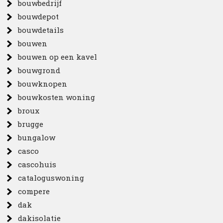
bouwbedrijf
bouwdepot
bouwdetails
bouwen
bouwen op een kavel
bouwgrond
bouwknopen
bouwkosten woning
broux
brugge
bungalow
casco
cascohuis
cataloguswoning
compere
dak
dakisolatie