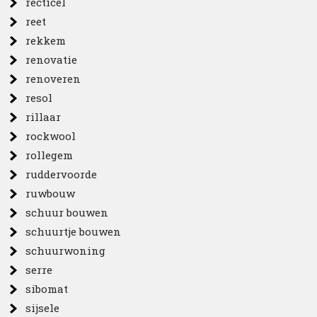
recticel
reet
rekkem
renovatie
renoveren
resol
rillaar
rockwool
rollegem
ruddervoorde
ruwbouw
schuur bouwen
schuurtje bouwen
schuurwoning
serre
sibomat
sijsele