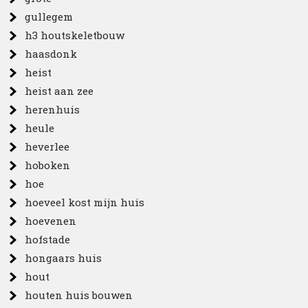
gullegem
h3 houtskeletbouw
haasdonk
heist
heist aan zee
herenhuis
heule
heverlee
hoboken
hoe
hoeveel kost mijn huis
hoevenen
hofstade
hongaars huis
hout
houten huis bouwen