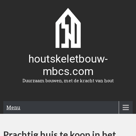
Naar
de
inhoud
gaan
houtskeletbouw-
mbcs.com
Duurzaam bouwen, met de kracht van hout
Menu
Prachtig huis te koop in het