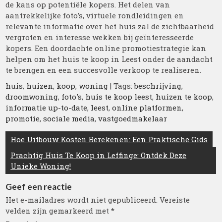
de kans op potentiële kopers. Het delen van
aantrekkelijke foto’s, virtuele rondleidingen en
relevante informatie over het huis zal de zichtbaarheid
vergroten en interesse wekken bij geïnteresseerde
kopers. Een doordachte online promotiestrategie kan
helpen om het huis te koop in Leest onder de aandacht
te brengen en een succesvolle verkoop te realiseren.
huis
,
huizen
,
koop
,
woning
| Tags:
beschrijving
,
droomwoning
,
foto's
,
huis te koop leest
,
huizen te koop
,
informatie up-to-date
,
leest
,
online platformen
,
promotie
,
sociale media
,
vastgoedmakelaar
Berichtnavigatie
Hoe Uitbouw Kosten Berekenen: Een Praktische Gids
Prachtig Huis Te Koop in Leffinge: Ontdek Deze
Unieke Woning!
Geef een reactie
Het e-mailadres wordt niet gepubliceerd.
Vereiste
velden zijn gemarkeerd met
*