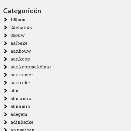
Categorieën
100mm
2dehands
3bouw
aalbeke
aanbouw
aankoop
aankoopmakelaar
aannemer
aartrijke
abn
abn amro
abnamro
adegem
adinkerke
antwerpen