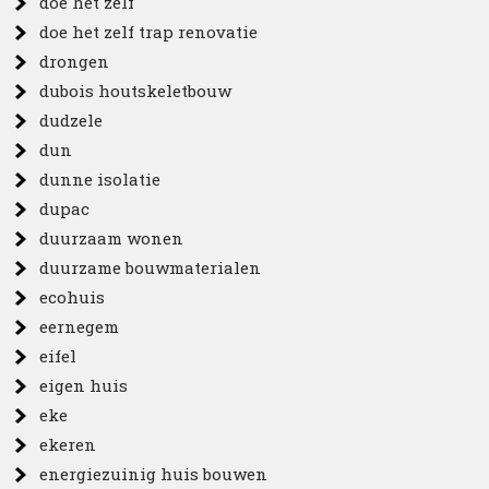
doe het zelf
doe het zelf trap renovatie
drongen
dubois houtskeletbouw
dudzele
dun
dunne isolatie
dupac
duurzaam wonen
duurzame bouwmaterialen
ecohuis
eernegem
eifel
eigen huis
eke
ekeren
energiezuinig huis bouwen