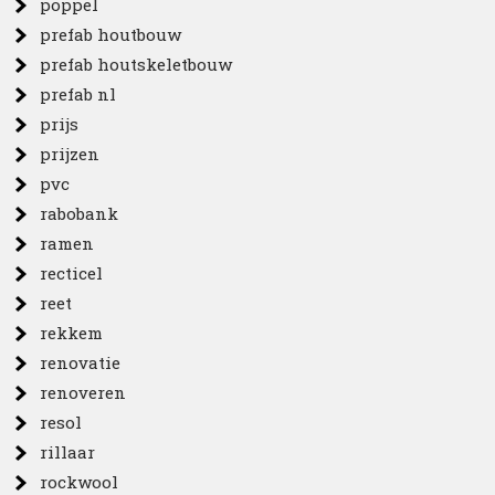
poppel
prefab houtbouw
prefab houtskeletbouw
prefab nl
prijs
prijzen
pvc
rabobank
ramen
recticel
reet
rekkem
renovatie
renoveren
resol
rillaar
rockwool