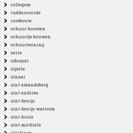
rollegem
ruddervoorde
ruwbouw
schuur bouwen
schuurtje bouwen
schuurwoning
serre
sibomat
sijsele
sinaai
sint amandsberg
sint andries
sint denijs
sint denijs westrem
sint kruis
sint michiels
sleidinge