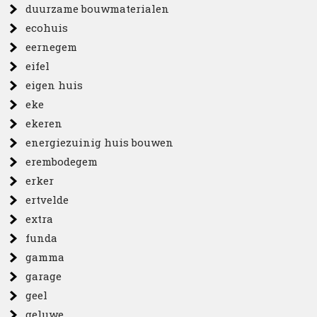
duurzame bouwmaterialen
ecohuis
eernegem
eifel
eigen huis
eke
ekeren
energiezuinig huis bouwen
erembodegem
erker
ertvelde
extra
funda
gamma
garage
geel
geluwe