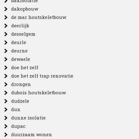
dakisolatie
dakopbouw
de mar houtskeletbouw
deerlijk
desselgem
deurle
deurne
dewaele
doe het zelf
doe het zelf trap renovatie
drongen
dubois houtskeletbouw
dudzele
dun
dunne isolatie
dupac
duurzaam wonen