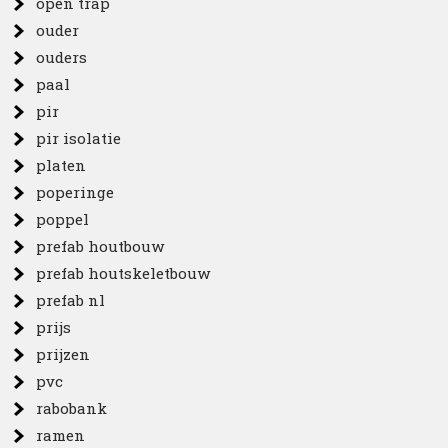
open trap
ouder
ouders
paal
pir
pir isolatie
platen
poperinge
poppel
prefab houtbouw
prefab houtskeletbouw
prefab nl
prijs
prijzen
pvc
rabobank
ramen