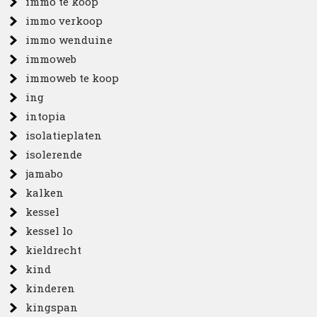
immo te koop
immo verkoop
immo wenduine
immoweb
immoweb te koop
ing
intopia
isolatieplaten
isolerende
jamabo
kalken
kessel
kessel lo
kieldrecht
kind
kinderen
kingspan