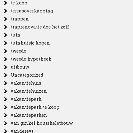
te koop
terrasoverkapping
trappen
traprenovatie doe het zelf
tuin
tuinhuisje kopen
tweede
tweede hypotheek
uitbouw
Uncategorized
vakantiehuis
vakantiehuizen
vakantiepark
vakantiepark te koop
vakantieparken
van ginkel houtskeletbouw
vandereyt