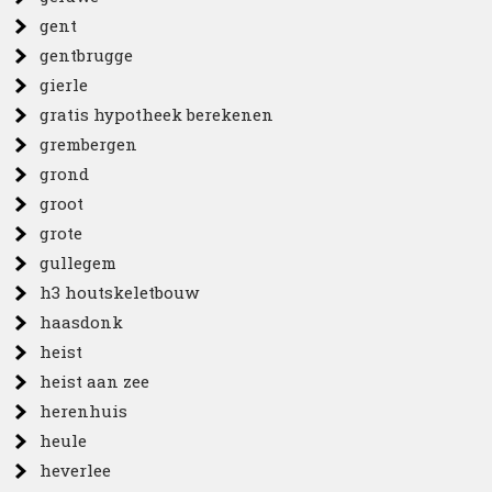
gent
gentbrugge
gierle
gratis hypotheek berekenen
grembergen
grond
groot
grote
gullegem
h3 houtskeletbouw
haasdonk
heist
heist aan zee
herenhuis
heule
heverlee