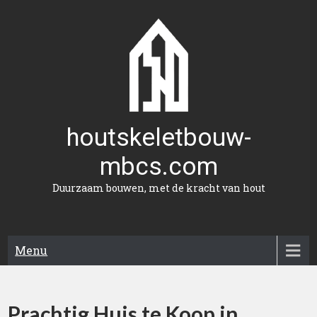
Naar
de
inhoud
gaan
houtskeletbouw-
mbcs.com
Duurzaam bouwen, met de kracht van hout
Menu
Prachtig Huis te Koop in