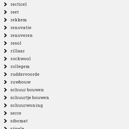
recticel
reet
rekkem
renovatie
renoveren
resol
rillaar
rockwool
rollegem
ruddervoorde
ruwbouw
schuur bouwen
schuurtje bouwen
schuurwoning
serre
sibomat
sijsele