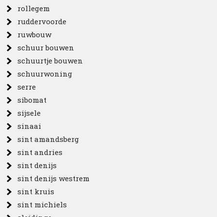
rollegem
ruddervoorde
ruwbouw
schuur bouwen
schuurtje bouwen
schuurwoning
serre
sibomat
sijsele
sinaai
sint amandsberg
sint andries
sint denijs
sint denijs westrem
sint kruis
sint michiels