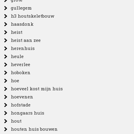
gullegem
h3 houtskeletbouw
haasdonk
heist
heist aan zee
herenhuis
heule
heverlee
hoboken
hoe
hoeveel kost mijn huis
hoevenen
hofstade
hongaars huis
hout
houten huis bouwen