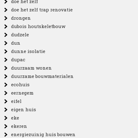
doe het zelf
doe het zelf trap renovatie
drongen
dubois houtskeletbouw
dudzele
dun
dunne isolatie
dupac
duurzaam wonen
duurzame bouwmaterialen
ecohuis
eernegem
eifel
eigen huis
eke
ekeren
energiezuinig huis bouwen