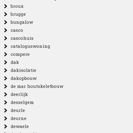
broux
brugge
bungalow
casco
cascohuis
cataloguswoning
compere
dak
dakisolatie
dakopbouw
de mar houtskeletbouw
deerlijk
desselgem
deurle
deurne
dewaele