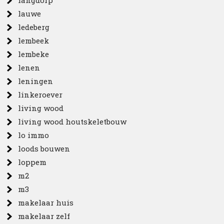
langdorp
lauwe
ledeberg
lembeek
lembeke
lenen
leningen
linkeroever
living wood
living wood houtskeletbouw
lo immo
loods bouwen
loppem
m2
m3
makelaar huis
makelaar zelf