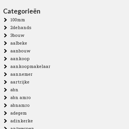
Categorieën
100mm
2dehands
3bouw
aalbeke
aanbouw
aankoop
aankoopmakelaar
aannemer
aartrijke
abn
abn amro
abnamro
adegem
adinkerke
antwerpen