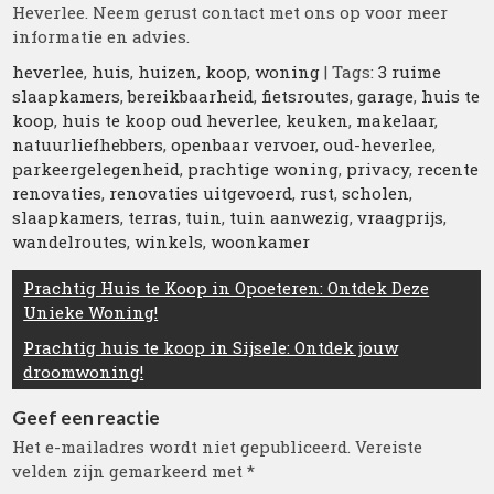
Heverlee. Neem gerust contact met ons op voor meer
informatie en advies.
heverlee
,
huis
,
huizen
,
koop
,
woning
| Tags:
3 ruime
slaapkamers
,
bereikbaarheid
,
fietsroutes
,
garage
,
huis te
koop
,
huis te koop oud heverlee
,
keuken
,
makelaar
,
natuurliefhebbers
,
openbaar vervoer
,
oud-heverlee
,
parkeergelegenheid
,
prachtige woning
,
privacy
,
recente
renovaties
,
renovaties uitgevoerd
,
rust
,
scholen
,
slaapkamers
,
terras
,
tuin
,
tuin aanwezig
,
vraagprijs
,
wandelroutes
,
winkels
,
woonkamer
Berichtnavigatie
Prachtig Huis te Koop in Opoeteren: Ontdek Deze
Unieke Woning!
Prachtig huis te koop in Sijsele: Ontdek jouw
droomwoning!
Geef een reactie
Het e-mailadres wordt niet gepubliceerd.
Vereiste
velden zijn gemarkeerd met
*