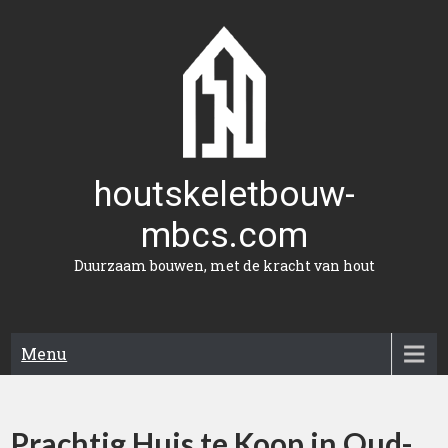
Naar
de
inhoud
gaan
houtskeletbouw-
mbcs.com
Duurzaam bouwen, met de kracht van hout
Menu
Prachtig Huis te Koop in Oud-