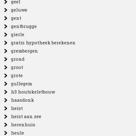
geel
geluwe
gent
gentbrugge
gierle
gratis hypotheek berekenen
grembergen
grond
groot
grote
gullegem
h3 houtskeletbouw
haasdonk
heist
heist aan zee
herenhuis
heule