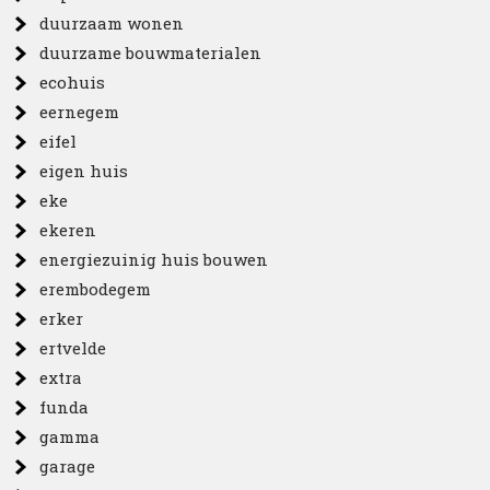
duurzaam wonen
duurzame bouwmaterialen
ecohuis
eernegem
eifel
eigen huis
eke
ekeren
energiezuinig huis bouwen
erembodegem
erker
ertvelde
extra
funda
gamma
garage