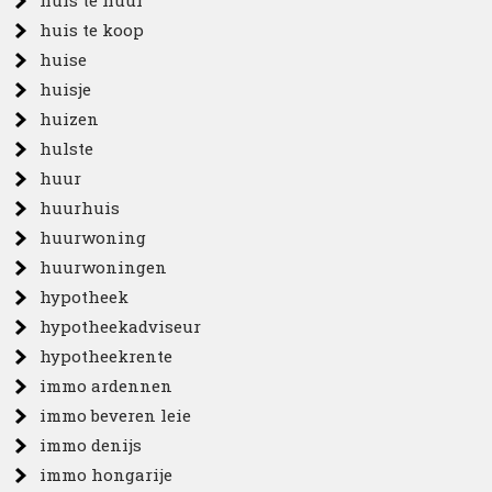
huis te huur
huis te koop
huise
huisje
huizen
hulste
huur
huurhuis
huurwoning
huurwoningen
hypotheek
hypotheekadviseur
hypotheekrente
immo ardennen
immo beveren leie
immo denijs
immo hongarije