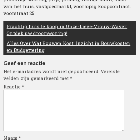
van het huis
,
vastgoedmarkt
,
voorlopig koopcontract
,
voorstraat 25
Berichtnavigatie
Prachtig huis te koop in Onze-Lieve-Vrouw-Waver:
Ontdek uw droomwoning!
Alles Over Wat Bouwen Kost: Inzicht in Bouwkosten
en Budgettering
Geef een reactie
Het e-mailadres wordt niet gepubliceerd.
Vereiste
velden zijn gemarkeerd met
*
Reactie
*
Naam
*