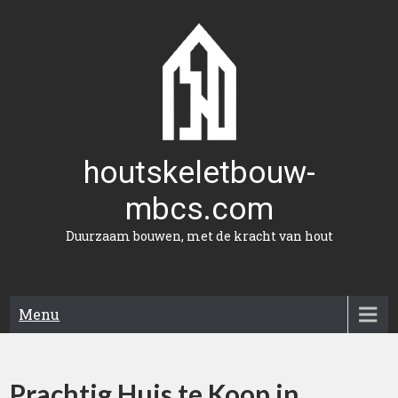
Naar
de
inhoud
gaan
houtskeletbouw-
mbcs.com
Duurzaam bouwen, met de kracht van hout
Menu
Prachtig Huis te Koop in