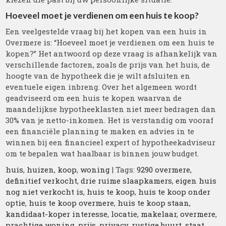
Hoeveel moet je verdienen om een huis te koop?
Een veelgestelde vraag bij het kopen van een huis in
Overmere is: “Hoeveel moet je verdienen om een huis te
kopen?” Het antwoord op deze vraag is afhankelijk van
verschillende factoren, zoals de prijs van het huis, de
hoogte van de hypotheek die je wilt afsluiten en
eventuele eigen inbreng. Over het algemeen wordt
geadviseerd om een huis te kopen waarvan de
maandelijkse hypotheeklasten niet meer bedragen dan
30% van je netto-inkomen. Het is verstandig om vooraf
een financiële planning te maken en advies in te
winnen bij een financieel expert of hypotheekadviseur
om te bepalen wat haalbaar is binnen jouw budget.
huis
,
huizen
,
koop
,
woning
| Tags:
9290 overmere
,
definitief verkocht
,
drie ruime slaapkamers
,
eigen huis
nog niet verkocht is
,
huis te koop
,
huis te koop onder
optie
,
huis te koop overmere
,
huis te koop staan
,
kandidaat-koper interesse
,
locatie
,
makelaar
,
overmere
,
prachtige woning
,
prijs
,
privacy
,
rustige buurt
,
staat