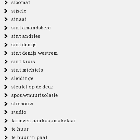
sibomat
sijsele
sinaai
sint amandsberg
sint andries
sint denijs
sint denijs westrem
sint kruis
sint michiels
sleidinge
sleutel op de deur
spouwmuurisolatie
strobouw
studio
tarieven aankoopmakelaar
te huur
te huur in paal