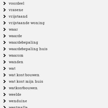
voordeel
vrasene
vrijstaand
vrijstaande woning
waar
waarde
waardebepaling
waardebepaling huis
waarom
wanden
wat
wat kost bouwen
wat kost mijn huis
watkostbouwen
weelde
wenduine
westmalle