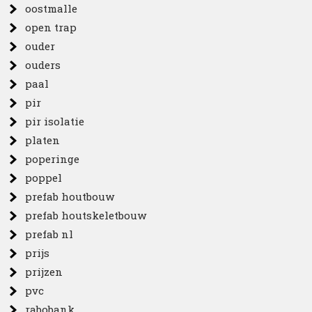
oostmalle
open trap
ouder
ouders
paal
pir
pir isolatie
platen
poperinge
poppel
prefab houtbouw
prefab houtskeletbouw
prefab nl
prijs
prijzen
pvc
rabobank