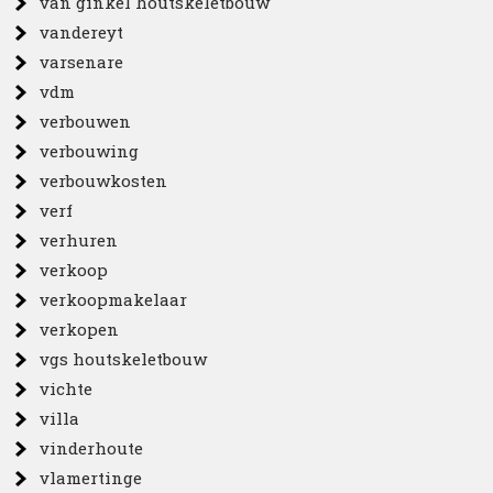
van ginkel houtskeletbouw
vandereyt
varsenare
vdm
verbouwen
verbouwing
verbouwkosten
verf
verhuren
verkoop
verkoopmakelaar
verkopen
vgs houtskeletbouw
vichte
villa
vinderhoute
vlamertinge