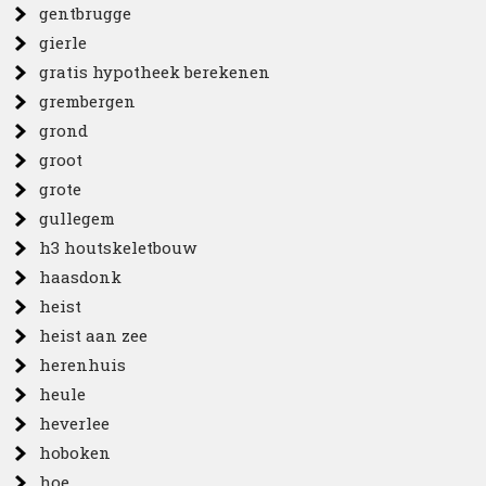
gentbrugge
gierle
gratis hypotheek berekenen
grembergen
grond
groot
grote
gullegem
h3 houtskeletbouw
haasdonk
heist
heist aan zee
herenhuis
heule
heverlee
hoboken
hoe