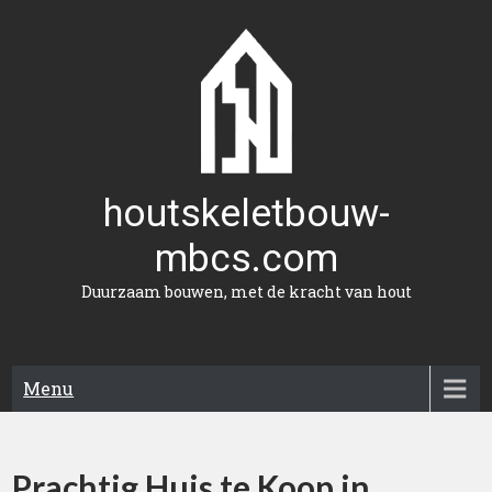
Naar
de
inhoud
gaan
houtskeletbouw-
mbcs.com
Duurzaam bouwen, met de kracht van hout
Menu
Prachtig Huis te Koop in