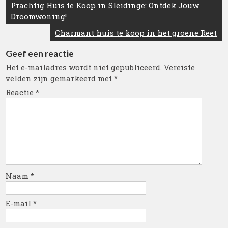
Berichtnavigatie
Prachtig Huis te Koop in Sleidinge: Ontdek Jouw
Droomwoning!
Charmant huis te koop in het groene Reet
Geef een reactie
Het e-mailadres wordt niet gepubliceerd.
Vereiste
velden zijn gemarkeerd met
*
Reactie
*
Naam
*
E-mail
*