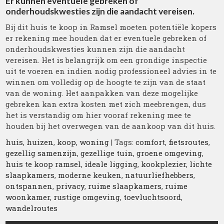
Er kunnen eventuele gebreken of
onderhoudskwesties zijn die aandacht vereisen.
Bij dit huis te koop in Ramsel moeten potentiële kopers
er rekening mee houden dat er eventuele gebreken of
onderhoudskwesties kunnen zijn die aandacht
vereisen. Het is belangrijk om een grondige inspectie
uit te voeren en indien nodig professioneel advies in te
winnen om volledig op de hoogte te zijn van de staat
van de woning. Het aanpakken van deze mogelijke
gebreken kan extra kosten met zich meebrengen, dus
het is verstandig om hier vooraf rekening mee te
houden bij het overwegen van de aankoop van dit huis.
huis
,
huizen
,
koop
,
woning
| Tags:
comfort
,
fietsroutes
,
gezellig samenzijn
,
gezellige tuin
,
groene omgeving
,
huis te koop ramsel
,
ideale ligging
,
kookplezier
,
lichte
slaapkamers
,
moderne keuken
,
natuurliefhebbers
,
ontspannen
,
privacy
,
ruime slaapkamers
,
ruime
woonkamer
,
rustige omgeving
,
toevluchtsoord
,
wandelroutes