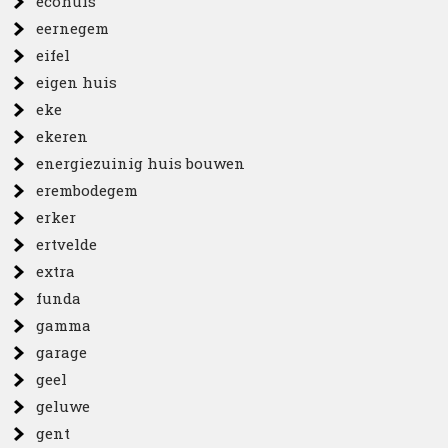
ecohuis
eernegem
eifel
eigen huis
eke
ekeren
energiezuinig huis bouwen
erembodegem
erker
ertvelde
extra
funda
gamma
garage
geel
geluwe
gent