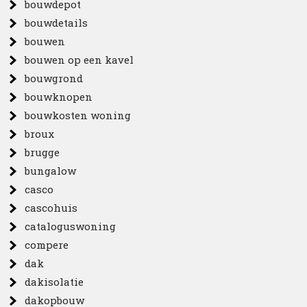
bouwdepot
bouwdetails
bouwen
bouwen op een kavel
bouwgrond
bouwknopen
bouwkosten woning
broux
brugge
bungalow
casco
cascohuis
cataloguswoning
compere
dak
dakisolatie
dakopbouw