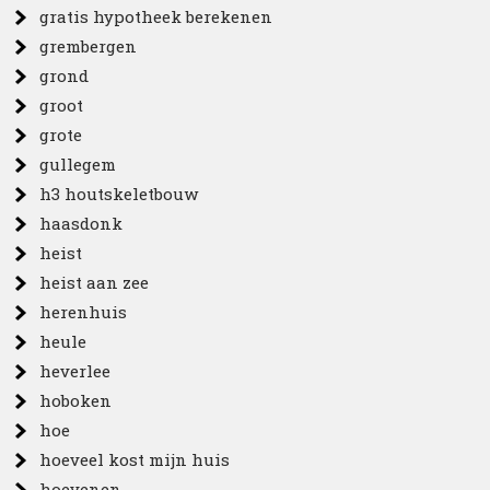
gratis hypotheek berekenen
grembergen
grond
groot
grote
gullegem
h3 houtskeletbouw
haasdonk
heist
heist aan zee
herenhuis
heule
heverlee
hoboken
hoe
hoeveel kost mijn huis
hoevenen