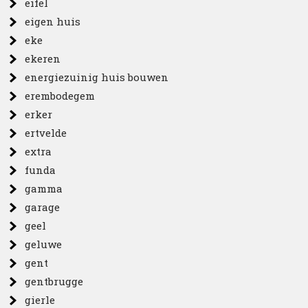
eifel
eigen huis
eke
ekeren
energiezuinig huis bouwen
erembodegem
erker
ertvelde
extra
funda
gamma
garage
geel
geluwe
gent
gentbrugge
gierle