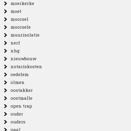
moerkerke
moet
moorsel
moorsele
muurisolatie
nerf
nhg
nieuwbouw
notariskosten
oedelem
olmen
oostakker
oostmalle
open trap
ouder
ouders
paal