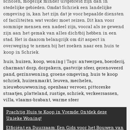
scholen, mogelijk minder uitgebreid zijn dan in
stedelijke gebieden. Omdat Schriek een landelijke
omgeving is, kan het zijn dat je voor bepaalde diensten
of faciliteiten wat verder moet reizen. Dit kan voor
sommige mensen een nadeel zijn, vooral als ze gewend
zijn aan het gemak van alles dichtbij hebben in een
stad. Het is daarom belangrijk om dit aspect in
overweging te nemen bij het zoeken naar een huis te
koop in Schriek.
huis
,
huizen
,
koop
,
woning
| Tags:
antwerpen
,
boerderij
,
charmant dorp
,
dorpskern
,
gastvrije sfeer
,
gerenoveerd
pand
,
gezinswoning
,
groene omgeving
,
huis te koop
schriek
,
huizenmarkt
,
leuven
,
mechelen
,
nieuwbouwwoning
,
openbaar vervoer
,
pittoreske
straatjes
,
platteland
,
rustige
,
schriek
,
verkeersassen
,
villa
,
vlaams-brabant
,
warme sfeer
Berichtnavigatie
Prachtig Huis te Koop in Vremde: Ontdek deze
Unieke Woning!
Efficiënt en Duurzaam: Een Gids voor het Bouwen van