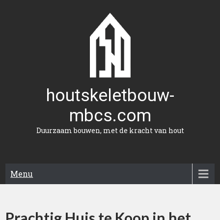
Naar
de
inhoud
gaan
houtskeletbouw-
mbcs.com
Duurzaam bouwen, met de kracht van hout
Menu
Prachtig Huis te Koop in het