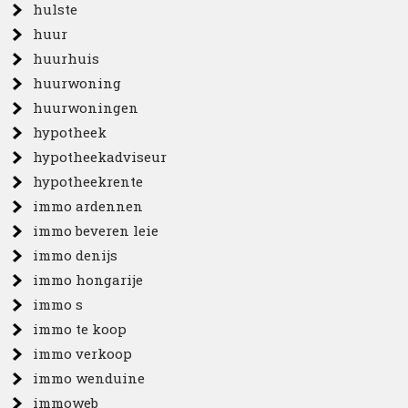
hulste
huur
huurhuis
huurwoning
huurwoningen
hypotheek
hypotheekadviseur
hypotheekrente
immo ardennen
immo beveren leie
immo denijs
immo hongarije
immo s
immo te koop
immo verkoop
immo wenduine
immoweb