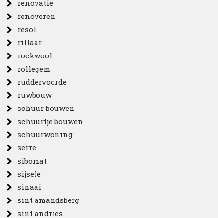
renovatie
renoveren
resol
rillaar
rockwool
rollegem
ruddervoorde
ruwbouw
schuur bouwen
schuurtje bouwen
schuurwoning
serre
sibomat
sijsele
sinaai
sint amandsberg
sint andries