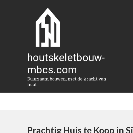
Naar
de
inhoud
gaan
houtskeletbouw-
mbcs.com
Duurzaam bouwen, met de kracht van
hout
Prachtig Huis te Koop in 