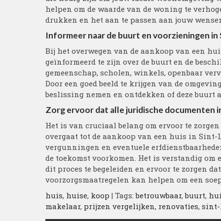
helpen om de waarde van de woning te verhoge
drukken en het aan te passen aan jouw wensen
Informeer naar de buurt en voorzieningen in
Bij het overwegen van de aankoop van een huis
geïnformeerd te zijn over de buurt en de besch
gemeenschap, scholen, winkels, openbaar verv
Door een goed beeld te krijgen van de omgevin
beslissing nemen en ontdekken of deze buurt 
Zorg ervoor dat alle juridische documenten in
Het is van cruciaal belang om ervoor te zorgen 
overgaat tot de aankoop van een huis in Sint
vergunningen en eventuele erfdienstbaarheden 
de toekomst voorkomen. Het is verstandig om een
dit proces te begeleiden en ervoor te zorgen dat
voorzorgsmaatregelen kan helpen om een soep
huis
,
huise
,
koop
| Tags:
betrouwbaar
,
buurt
,
hui
makelaar
,
prijzen vergelijken
,
renovaties
,
sint