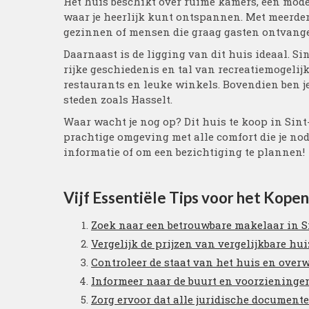
Het huis beschikt over ruime kamers, een mod
waar je heerlijk kunt ontspannen. Met meerde
gezinnen of mensen die graag gasten ontvang
Daarnaast is de ligging van dit huis ideaal. 
rijke geschiedenis en tal van recreatiemogelijk
restaurants en leuke winkels. Bovendien ben j
steden zoals Hasselt.
Waar wacht je nog op? Dit huis te koop in Sin
prachtige omgeving met alle comfort die je no
informatie of om een bezichtiging te plannen!
Vijf Essentiële Tips voor het Kope
Zoek naar een betrouwbare makelaar in S
Vergelijk de prijzen van vergelijkbare hui
Controleer de staat van het huis en over
Informeer naar de buurt en voorzieninge
Zorg ervoor dat alle juridische documenten