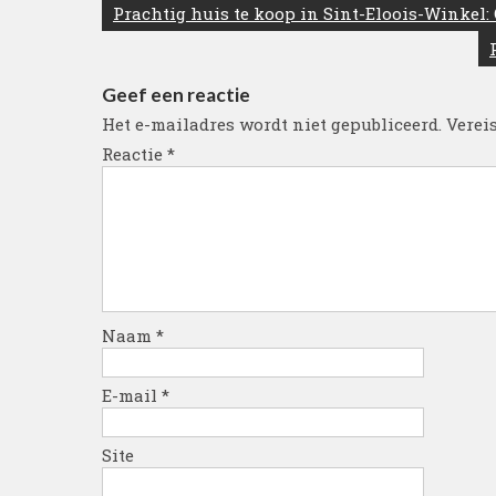
Berichtnavigatie
Prachtig huis te koop in Sint-Eloois-Winkel:
Geef een reactie
Het e-mailadres wordt niet gepubliceerd.
Verei
Reactie
*
Naam
*
E-mail
*
Site