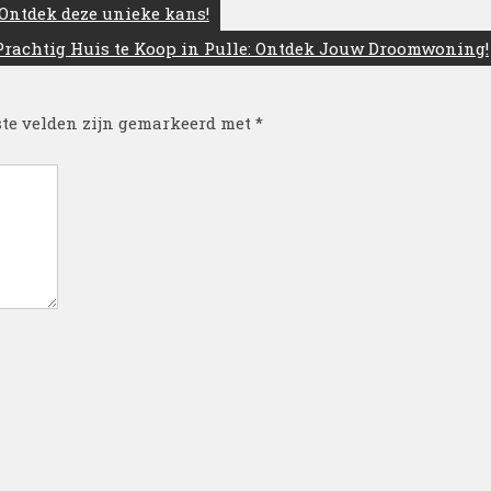
 Ontdek deze unieke kans!
Prachtig Huis te Koop in Pulle: Ontdek Jouw Droomwoning!
ste velden zijn gemarkeerd met
*