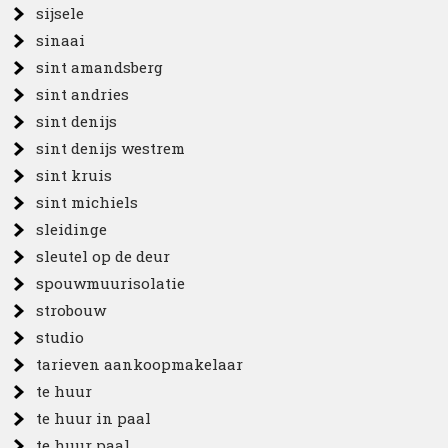
sijsele
sinaai
sint amandsberg
sint andries
sint denijs
sint denijs westrem
sint kruis
sint michiels
sleidinge
sleutel op de deur
spouwmuurisolatie
strobouw
studio
tarieven aankoopmakelaar
te huur
te huur in paal
te huur paal