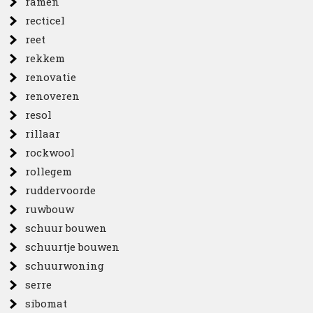
ramen
recticel
reet
rekkem
renovatie
renoveren
resol
rillaar
rockwool
rollegem
ruddervoorde
ruwbouw
schuur bouwen
schuurtje bouwen
schuurwoning
serre
sibomat