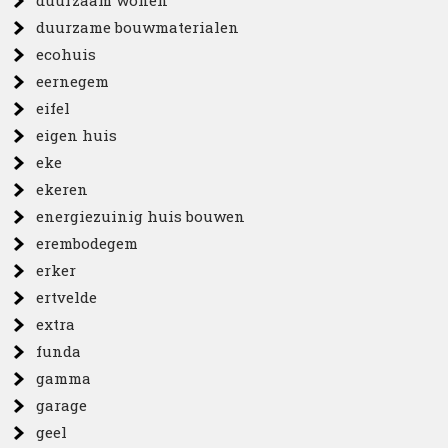
duurzaam wonen
duurzame bouwmaterialen
ecohuis
eernegem
eifel
eigen huis
eke
ekeren
energiezuinig huis bouwen
erembodegem
erker
ertvelde
extra
funda
gamma
garage
geel