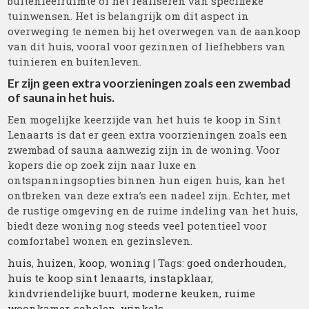
buitenleefruimte of het realiseren van specifieke
tuinwensen. Het is belangrijk om dit aspect in
overweging te nemen bij het overwegen van de aankoop
van dit huis, vooral voor gezinnen of liefhebbers van
tuinieren en buitenleven.
Er zijn geen extra voorzieningen zoals een zwembad
of sauna in het huis.
Een mogelijke keerzijde van het huis te koop in Sint
Lenaarts is dat er geen extra voorzieningen zoals een
zwembad of sauna aanwezig zijn in de woning. Voor
kopers die op zoek zijn naar luxe en
ontspanningsopties binnen hun eigen huis, kan het
ontbreken van deze extra’s een nadeel zijn. Echter, met
de rustige omgeving en de ruime indeling van het huis,
biedt deze woning nog steeds veel potentieel voor
comfortabel wonen en gezinsleven.
huis
,
huizen
,
koop
,
woning
| Tags:
goed onderhouden
,
huis te koop sint lenaarts
,
instapklaar
,
kindvriendelijke buurt
,
moderne keuken
,
ruime
woonkamer
,
scholen
,
winkels