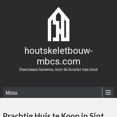
Naar
de
inhoud
gaan
houtskeletbouw-
mbcs.com
Duurzaam bouwen, met de kracht van hout
Menu
Prachtig Huis te Koop in Sint