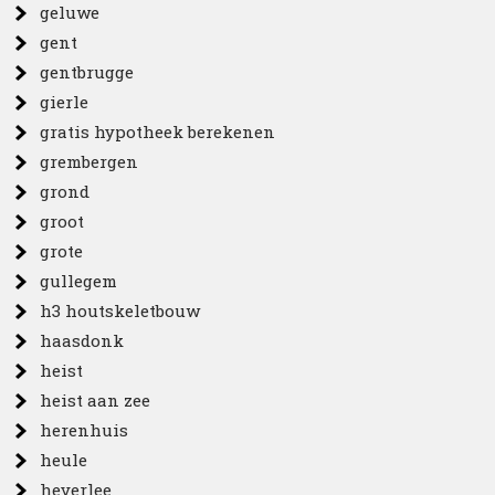
geluwe
gent
gentbrugge
gierle
gratis hypotheek berekenen
grembergen
grond
groot
grote
gullegem
h3 houtskeletbouw
haasdonk
heist
heist aan zee
herenhuis
heule
heverlee