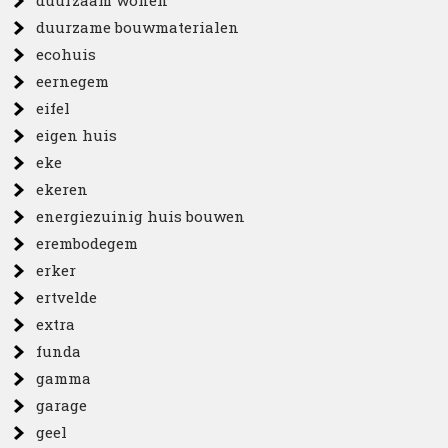
duurzaam wonen
duurzame bouwmaterialen
ecohuis
eernegem
eifel
eigen huis
eke
ekeren
energiezuinig huis bouwen
erembodegem
erker
ertvelde
extra
funda
gamma
garage
geel