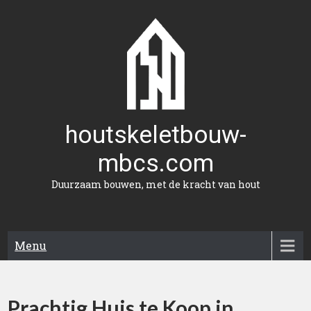
Naar
de
inhoud
gaan
houtskeletbouw-
mbcs.com
Duurzaam bouwen, met de kracht van hout
Menu
Prachtig Huis te Koop in