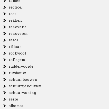
ramen
recticel
reet
rekkem
renovatie
renoveren
resol
rillaar
rockwool
rollegem
ruddervoorde
ruwbouw
schuur bouwen
schuurtje bouwen
schuurwoning
serre
sibomat