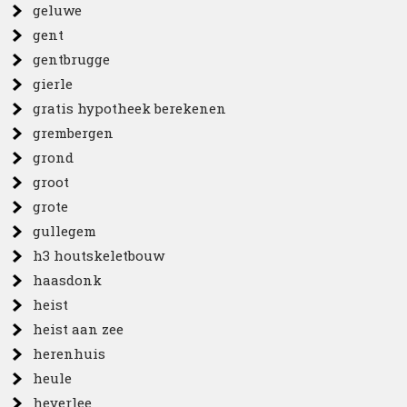
geluwe
gent
gentbrugge
gierle
gratis hypotheek berekenen
grembergen
grond
groot
grote
gullegem
h3 houtskeletbouw
haasdonk
heist
heist aan zee
herenhuis
heule
heverlee