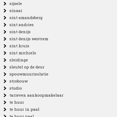
sijsele
sinaai
sint amandsberg
sint andries
sint denijs
sint denijs westrem
sint kruis
sint michiels
sleidinge
sleutel op de deur
spouwmuurisolatie
strobouw
studio
tarieven aankoopmakelaar
te huur
te huur in paal
te huur paal