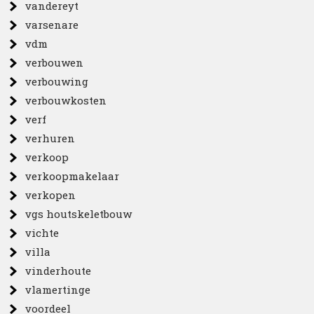
vandereyt
varsenare
vdm
verbouwen
verbouwing
verbouwkosten
verf
verhuren
verkoop
verkoopmakelaar
verkopen
vgs houtskeletbouw
vichte
villa
vinderhoute
vlamertinge
voordeel