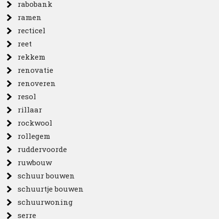
rabobank
ramen
recticel
reet
rekkem
renovatie
renoveren
resol
rillaar
rockwool
rollegem
ruddervoorde
ruwbouw
schuur bouwen
schuurtje bouwen
schuurwoning
serre