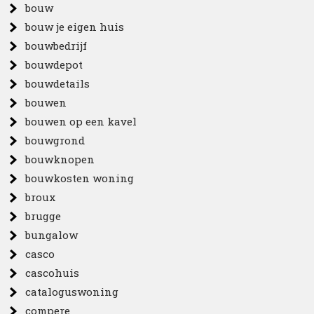
bouw
bouw je eigen huis
bouwbedrijf
bouwdepot
bouwdetails
bouwen
bouwen op een kavel
bouwgrond
bouwknopen
bouwkosten woning
broux
brugge
bungalow
casco
cascohuis
cataloguswoning
compere