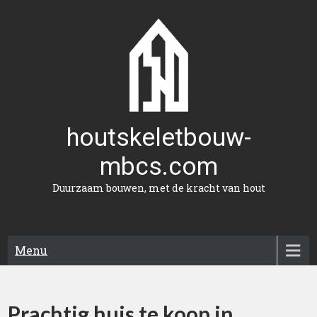
Naar
de
inhoud
gaan
houtskeletbouw-
mbcs.com
Duurzaam bouwen, met de kracht van hout
Menu
Prachtig huis te koop in