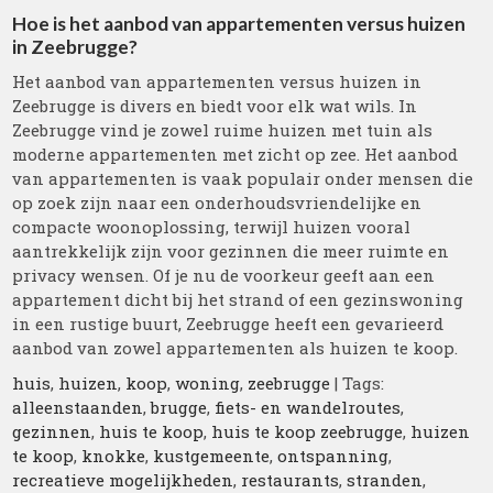
Hoe is het aanbod van appartementen versus huizen
in Zeebrugge?
Het aanbod van appartementen versus huizen in
Zeebrugge is divers en biedt voor elk wat wils. In
Zeebrugge vind je zowel ruime huizen met tuin als
moderne appartementen met zicht op zee. Het aanbod
van appartementen is vaak populair onder mensen die
op zoek zijn naar een onderhoudsvriendelijke en
compacte woonoplossing, terwijl huizen vooral
aantrekkelijk zijn voor gezinnen die meer ruimte en
privacy wensen. Of je nu de voorkeur geeft aan een
appartement dicht bij het strand of een gezinswoning
in een rustige buurt, Zeebrugge heeft een gevarieerd
aanbod van zowel appartementen als huizen te koop.
huis
,
huizen
,
koop
,
woning
,
zeebrugge
| Tags:
alleenstaanden
,
brugge
,
fiets- en wandelroutes
,
gezinnen
,
huis te koop
,
huis te koop zeebrugge
,
huizen
te koop
,
knokke
,
kustgemeente
,
ontspanning
,
recreatieve mogelijkheden
,
restaurants
,
stranden
,