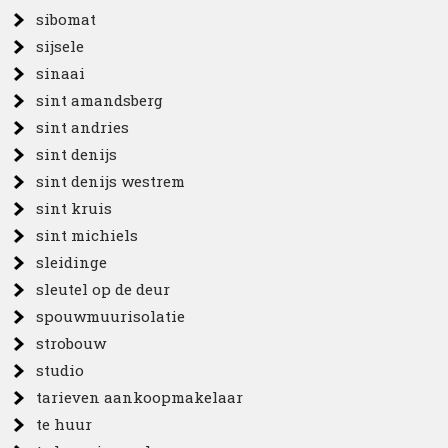
sibomat
sijsele
sinaai
sint amandsberg
sint andries
sint denijs
sint denijs westrem
sint kruis
sint michiels
sleidinge
sleutel op de deur
spouwmuurisolatie
strobouw
studio
tarieven aankoopmakelaar
te huur