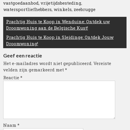
vastgoedaanbod
,
vrijetijdsbesteding
,
watersportliefhebbers
,
winkels
,
zeebrugge
Berichtnavigatie
Prachtig Huis te Koop in Wenduine: Ontdek uw
Droomwoning aan de Belgische Kust!
Prachtig Huis te Koop in Sleidinge: Ontdek Jouw
Droomwoning!
Geef een reactie
Het e-mailadres wordt niet gepubliceerd.
Vereiste
velden zijn gemarkeerd met
*
Reactie
*
Naam
*