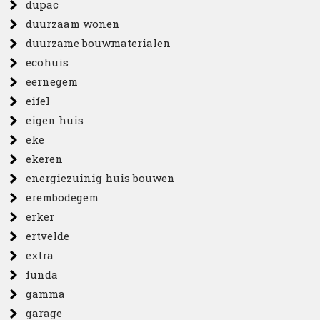
dupac
duurzaam wonen
duurzame bouwmaterialen
ecohuis
eernegem
eifel
eigen huis
eke
ekeren
energiezuinig huis bouwen
erembodegem
erker
ertvelde
extra
funda
gamma
garage