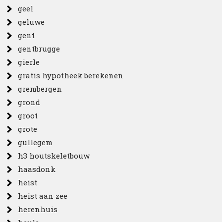
geel
geluwe
gent
gentbrugge
gierle
gratis hypotheek berekenen
grembergen
grond
groot
grote
gullegem
h3 houtskeletbouw
haasdonk
heist
heist aan zee
herenhuis