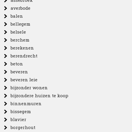
assebroek
averbode
balen
bellegem
belsele
berchem
berekenen
berendrecht
beton
beveren
beveren leie
bijzonder wonen
bijzondere huizen te koop
binnenmuren
bissegem
blavier
borgerhout