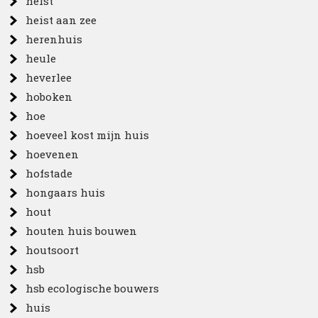
heist
heist aan zee
herenhuis
heule
heverlee
hoboken
hoe
hoeveel kost mijn huis
hoevenen
hofstade
hongaars huis
hout
houten huis bouwen
houtsoort
hsb
hsb ecologische bouwers
huis