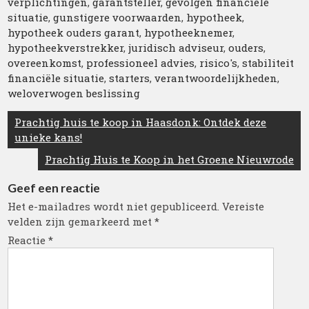
verplichtingen
,
garantsteller
,
gevolgen financiële
situatie
,
gunstigere voorwaarden
,
hypotheek
,
hypotheek ouders garant
,
hypotheeknemer
,
hypotheekverstrekker
,
juridisch adviseur
,
ouders
,
overeenkomst
,
professioneel advies
,
risico's
,
stabiliteit
financiële situatie
,
starters
,
verantwoordelijkheden
,
weloverwogen beslissing
Berichtnavigatie
Prachtig huis te koop in Haasdonk: Ontdek deze
unieke kans!
Prachtig Huis te Koop in het Groene Nieuwrode
Geef een reactie
Het e-mailadres wordt niet gepubliceerd.
Vereiste
velden zijn gemarkeerd met
*
Reactie
*