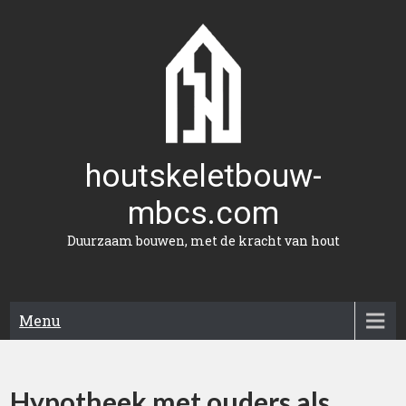
Naar
de
inhoud
gaan
houtskeletbouw-
mbcs.com
Duurzaam bouwen, met de kracht van hout
Menu
Hypotheek met ouders als