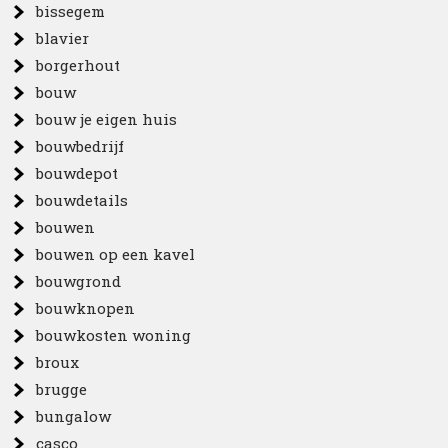
bissegem
blavier
borgerhout
bouw
bouw je eigen huis
bouwbedrijf
bouwdepot
bouwdetails
bouwen
bouwen op een kavel
bouwgrond
bouwknopen
bouwkosten woning
broux
brugge
bungalow
casco