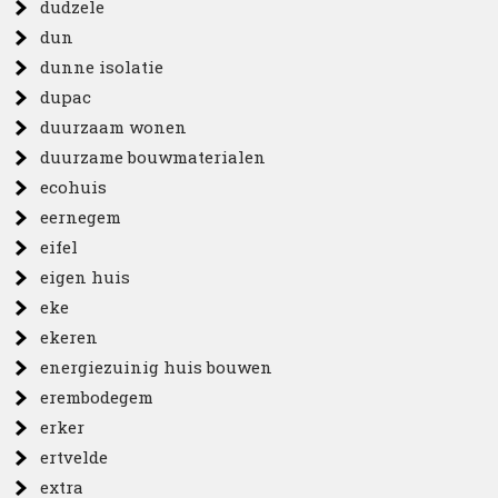
dudzele
dun
dunne isolatie
dupac
duurzaam wonen
duurzame bouwmaterialen
ecohuis
eernegem
eifel
eigen huis
eke
ekeren
energiezuinig huis bouwen
erembodegem
erker
ertvelde
extra