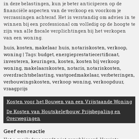
in deze belastingen, kun je beter anticiperen op de
financiële aspecten van de verkoop en voorkom je
verrassingen achteraf. Het is verstandig om advies in te
winnen bij een professional om volledig op de hoogte te
zijn van alle fiscale verplichtingen bij het verkopen
van een woning.
huis
,
kosten
,
makelaar huis
,
notariskosten
,
verkoop
,
woning
| Tags:
budget
,
energieprestatiecertificaat
,
investeren
,
keuringen
,
kosten
,
kosten bij verkoop
woning
,
makelaarskosten
,
notaris
,
notariskosten
,
overdrachtsbelasting
,
vastgoedmakelaar
,
verbeteringen
,
verbouwingskosten
,
verkoop woning
,
verkoopduur
,
vraagprijs
Berichtnavigatie
Kosten voor het Bouwen van een Vrijstaande Woning
De Kosten van Houtskeletbouw: Prijsbepaling en
Overwegingen
Geef een reactie