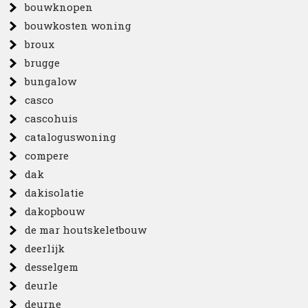
bouwknopen
bouwkosten woning
broux
brugge
bungalow
casco
cascohuis
cataloguswoning
compere
dak
dakisolatie
dakopbouw
de mar houtskeletbouw
deerlijk
desselgem
deurle
deurne