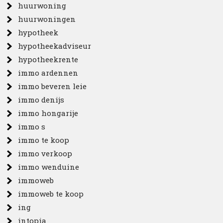
huurwoning
huurwoningen
hypotheek
hypotheekadviseur
hypotheekrente
immo ardennen
immo beveren leie
immo denijs
immo hongarije
immo s
immo te koop
immo verkoop
immo wenduine
immoweb
immoweb te koop
ing
intopia