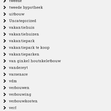
tweede
tweede hypotheek
uitbouw
Uncategorized
vakantiehuis
vakantiehuizen
vakantiepark
vakantiepark te koop
vakantieparken
van ginkel houtskeletbouw
vandereyt
varsenare
vdm
verbouwen
verbouwing
verbouwkosten
verf