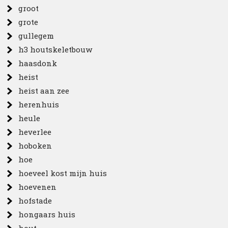
groot
grote
gullegem
h3 houtskeletbouw
haasdonk
heist
heist aan zee
herenhuis
heule
heverlee
hoboken
hoe
hoeveel kost mijn huis
hoevenen
hofstade
hongaars huis