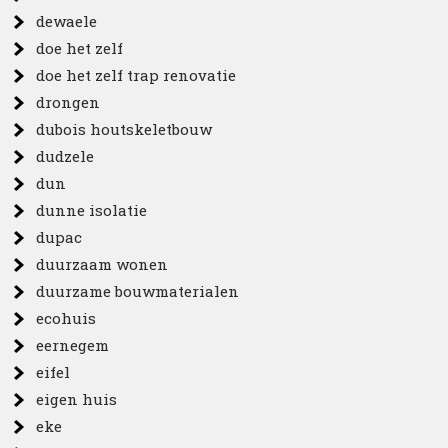
dewaele
doe het zelf
doe het zelf trap renovatie
drongen
dubois houtskeletbouw
dudzele
dun
dunne isolatie
dupac
duurzaam wonen
duurzame bouwmaterialen
ecohuis
eernegem
eifel
eigen huis
eke