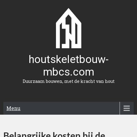
Naar
de
inhoud
gaan
houtskeletbouw-
mbcs.com
Duurzaam bouwen, met de kracht van hout
Menu
Belangrijke kosten bij de