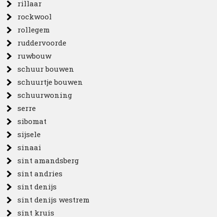
rillaar
rockwool
rollegem
ruddervoorde
ruwbouw
schuur bouwen
schuurtje bouwen
schuurwoning
serre
sibomat
sijsele
sinaai
sint amandsberg
sint andries
sint denijs
sint denijs westrem
sint kruis