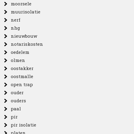
moorsele
muurisolatie
nerf
nhg
nieuwbouw
notariskosten
oedelem
olmen
oostakker
oostmalle
open trap
ouder
ouders
paal
pir
pir isolatie
platen